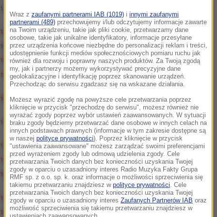
Miliarderka i filantropka. Była żona Jeffa Bezosa rozdała setki
19:06
Wraz z
zaufanymi partnerami IAB (1019)
i
innymi zaufanymi
milionów dolarów
partnerami (489)
przechowujemy i/lub odczytujemy informacje zawarte
na Twoim urządzeniu, takie jak pliki cookie, przetwarzamy dane
Jerzy Owsiak honorowym obywatelem Gdańska
18:54
osobowe, takie jak unikalne identyfikatory, informacje przesyłane
przez urządzenia końcowe niezbędne do personalizacji reklam i treści,
Policjanci odebrali kobiecie dwa psy. Były skrajnie zaniedbane
18:21
udostępnienie funkcji mediów społecznościowych pomiaru ruchu jak
Jastrzębski Węgiel w finale Ligi Mistrzów!
również dla rozwoju i poprawny naszych produktów. Za Twoją zgodą
18:13
my, jak i partnerzy możemy wykorzystywać precyzyjne dane
Dzieciom w USA trudniej jest zamówić piwo niż dostawę
18:07
geolokalizacyjne i identyfikację poprzez skanowanie urządzeń.
amunicji do domu
Przechodząc do serwisu zgadzasz się na wskazane działania.
Bućko: Jeśli potwierdzą się zarzuty, abp Dzięga zostanie
18:02
Możesz wyrazić zgodę na powyższe cele przetwarzania poprzez
pociągnięty do odpowiedzialności
kliknięcie w przycisk "przechodzę do serwisu", możesz również nie
wyrażać zgody poprzez wybór ustawień zaawansowanych. W sytuacji
Kandydat na prezydenta Kielc. Obietnica dopłat do kredytów
17:53
braku zgody będziemy przetwarzać dane osobowe w innych celach na
mieszkaniowych
innych podstawach prawnych (informacje w tym zakresie dostępne są
w naszej
polityce prywatności
). Poprzez kliknięcie w przycisk
Kolizja na parkingu galerii. Milionowe straty
17:44
"ustawienia zaawansowane" możesz zarządzać swoimi preferencjami
przed wyrażeniem zgody lub odmową udzielenia zgody. Cele
Probierz przed meczem z Estonią: Trenujemy rzuty karne
17:04
przetwarzania Twoich danych bez konieczności uzyskania Twojej
zgody w oparciu o uzasadniony interes Radio Muzyka Fakty Grupa
Antykremlowscy partyzanci. "Formułujemy alternatywne
16:48
RMF sp. z o.o. sp. k. oraz informacje o możliwości sprzeciwienia się
organy władzy w Rosji"
takiemu przetwarzaniu znajdziesz w
polityce prywatności
. Cele
przetwarzania Twoich danych bez konieczności uzyskania Twojej
Zniszczył napis "I love Kielce". Sprawcę uchwycił monitoring
16:45
zgody w oparciu o uzasadniony interes
Zaufanych Partnerów IAB
oraz
możliwość sprzeciwienia się takiemu przetwarzaniu znajdziesz w
"Gwiezdne wojny: Akolita". Jest pierwszy zwiastun nowego
16:37
ustawieniach zaawansowanych.