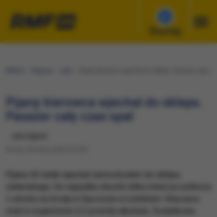
Słuchaj
RMF24
Regiony
Łódź
Pijany kierowca wjechał do sklepu. Pasażer cały cz
Pijany kierowca wjechał do sklepu.
Pasażer cały czas spał
udostępnij
Środa, 20 marca 2024 (12:39)
Pijany 45-latek wjechał samochodem do sklepu
zielarskiego. Do wypadku doszło kilka minut po północy
z wtorku na środę w Opocznie w Łódzkiem. Kierowca
miał w organizmie 2,3 promila alkoholu. Dodatkowo