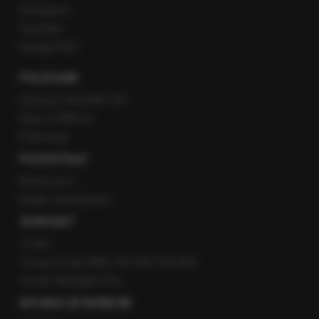
Instagram
YouTube
Kanały RSS
POLECANE
Gorąca Linia RMF FM
Staż w RMF24
Patronaty
POZOSTAŁE
Newsroom
Radio internetowe
KONTAKT
O nas
Gorąca Linia RMF FM: 600 700 800
email: fakty@rmf.fm
APLIKACJE MOBILNE