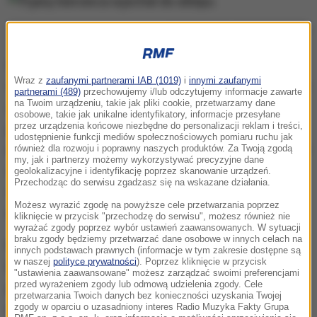
Pijany kierowca wjechał do sklepu
Pojazd był uruchomiony, a kierowca usiłował
Wraz z
zaufanymi partnerami IAB (1019)
i
innymi zaufanymi
wyjechać nim na ulicę. Policjanci wyciągnęli kierowcę
partnerami (489)
przechowujemy i/lub odczytujemy informacje zawarte
na Twoim urządzeniu, takie jak pliki cookie, przetwarzamy dane
z samochodu, wyłączyli silnik. Okazało się, że nie
osobowe, takie jak unikalne identyfikatory, informacje przesyłane
jechał sam. W samochodzie na tylnej kanapie
spał
przez urządzenia końcowe niezbędne do personalizacji reklam i treści,
udostępnienie funkcji mediów społecznościowych pomiaru ruchu jak
niczego nieświadomy 25
-
letni pasażer
. Na szczęście
również dla rozwoju i poprawny naszych produktów. Za Twoją zgodą
my, jak i partnerzy możemy wykorzystywać precyzyjne dane
w wyniku zdarzenia żaden z mężczyzn nie doznał
geolokalizacyjne i identyfikację poprzez skanowanie urządzeń.
Przechodząc do serwisu zgadzasz się na wskazane działania.
obrażeń ciała
- przekazała asp. szt. Barbara Stępień
Możesz wyrazić zgodę na powyższe cele przetwarzania poprzez
z opoczyńskiej policji.
kliknięcie w przycisk "przechodzę do serwisu", możesz również nie
wyrażać zgody poprzez wybór ustawień zaawansowanych. W sytuacji
braku zgody będziemy przetwarzać dane osobowe w innych celach na
Kierowcą volkswagena był 45-latek z Opoczna.
innych podstawach prawnych (informacje w tym zakresie dostępne są
w naszej
polityce prywatności
). Poprzez kliknięcie w przycisk
Badanie alkomatem wykazało w jego organizmie
"ustawienia zaawansowane" możesz zarządzać swoimi preferencjami
przed wyrażeniem zgody lub odmową udzielenia zgody. Cele
ponad
2,3 promila alkoholu
. Mężczyzna ponadto
przetwarzania Twoich danych bez konieczności uzyskania Twojej
nigdy nie posiadał prawa jazdy.
zgody w oparciu o uzasadniony interes Radio Muzyka Fakty Grupa