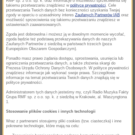
RMF sp. z o.o. sp. k. oraz informacje o możliwości sprzeciwienia się
takiemu przetwarzaniu znajdziesz w
polityce prywatności
. Cele
"Administrator budynku szacuje straty, ale już dziś,
przetwarzania Twoich danych bez konieczności uzyskania Twojej
zgody w oparciu o uzasadniony interes
Zaufanych Partnerów IAB
oraz
wstępnie wiadomo, że będą one znaczne" - dodaje
możliwość sprzeciwienia się takiemu przetwarzaniu znajdziesz w
ustawieniach zaawansowanych.
policja. Zniszczeniu uległo nie tylko wyposażenie
Zgoda jest dobrowolna i możesz ją w dowolnym momencie wycofać,
sklepu, ale także szklana kilkumetrowa witryna wraz
zgoda będzie też podstawą przekazywania danych do naszych
Zaufanych Partnerów z siedzibą w państwach trzecich (poza
z obramowaniem.
Europejskim Obszarem Gospodarczym).
Ponadto masz prawo żądania dostępu, sprostowania, usunięcia lub
ograniczenia przetwarzania danych, a także złożenia skargi do
Dalsza część artykułu pod materiałem video:
Prezesa Urzędu Ochrony Danych Osobowych. W polityce prywatności
znajdziesz informacje jak wykonać swoje prawa. Szczegółowe
informacje na temat przetwarzania Twoich danych znajdują się w
polityce prywatności.
Administratorem tych danych jesteśmy my, czyli Radio Muzyka Fakty
Grupa RMF sp. z o.o. sp. k. z siedzibą w Krakowie, al. Waszyngtona
1.
Stosowanie plików cookies i innych technologii
Wraz z partnerami stosujemy pliki cookies (tzw. ciasteczka) i inne
pokrewne technologie, które mają na celu: