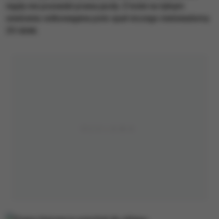
nigdy nie posiadał prawa jazdy. Z kolei na tylnym
siedzeniu volkswagena polo spał niczego nieświadomy
25-latek.