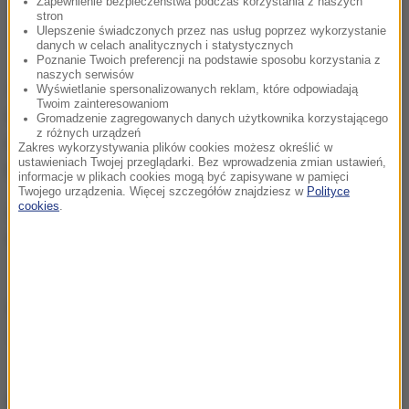
Zapewnienie bezpieczeństwa podczas korzystania z naszych
stron
Ulepszenie świadczonych przez nas usług poprzez wykorzystanie
danych w celach analitycznych i statystycznych
Poznanie Twoich preferencji na podstawie sposobu korzystania z
naszych serwisów
45-latek za wjechanie do sklepu został ukarany
Wyświetlanie spersonalizowanych reklam, które odpowiadają
Twoim zainteresowaniom
mandatem w wysokości 5 tys. złotych. Ponadto sąd
Gromadzenie zagregowanych danych użytkownika korzystającego
z różnych urządzeń
może go ukarać kolejnym mandatem za jeżdżenie
Zakres wykorzystywania plików cookies możesz określić w
ustawieniach Twojej przeglądarki. Bez wprowadzenia zmian ustawień,
bez prawa jazdy.
informacje w plikach cookies mogą być zapisywane w pamięci
Twojego urządzenia. Więcej szczegółów znajdziesz w
Polityce
cookies
.
Z kolei za jazdę pod wpływem alkoholu grozi mu do
trzech lat więzienia.
Źródło: PAP
policja
łódzkie
Tagi:
chcesz widzieć więcej artykułów od RMF24?
dodaj w