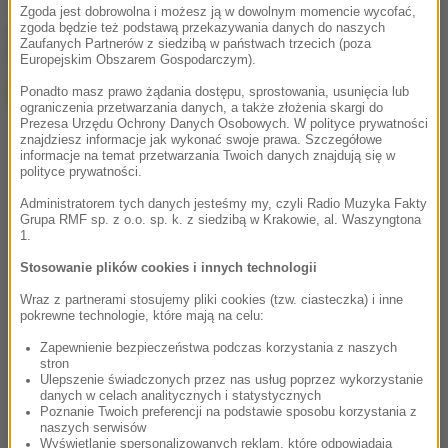
Zgoda jest dobrowolna i możesz ją w dowolnym momencie wycofać,
zgoda będzie też podstawą przekazywania danych do naszych
chcesz widzieć więcej artykułów od RMF24?
dodaj w
Zaufanych Partnerów z siedzibą w państwach trzecich (poza
Google
Europejskim Obszarem Gospodarczym).
Ponadto masz prawo żądania dostępu, sprostowania, usunięcia lub
ograniczenia przetwarzania danych, a także złożenia skargi do
Prezesa Urzędu Ochrony Danych Osobowych. W polityce prywatności
znajdziesz informacje jak wykonać swoje prawa. Szczegółowe
informacje na temat przetwarzania Twoich danych znajdują się w
polityce prywatności.
Administratorem tych danych jesteśmy my, czyli Radio Muzyka Fakty
Grupa RMF sp. z o.o. sp. k. z siedzibą w Krakowie, al. Waszyngtona
1.
Stosowanie plików cookies i innych technologii
Wraz z partnerami stosujemy pliki cookies (tzw. ciasteczka) i inne
pokrewne technologie, które mają na celu:
Zapewnienie bezpieczeństwa podczas korzystania z naszych
stron
Ulepszenie świadczonych przez nas usług poprzez wykorzystanie
danych w celach analitycznych i statystycznych
Poznanie Twoich preferencji na podstawie sposobu korzystania z
naszych serwisów
Wyświetlanie spersonalizowanych reklam, które odpowiadają