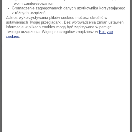
Twoim zainteresowaniom
Gromadzenie zagregowanych danych użytkownika korzystającego
z różnych urządzeń
Zakres wykorzystywania plików cookies możesz określić w
ustawieniach Twojej przeglądarki. Bez wprowadzenia zmian ustawień,
informacje w plikach cookies mogą być zapisywane w pamięci
Twojego urządzenia. Więcej szczegółów znajdziesz w
Polityce
cookies
.
NAJWAŻNIEJSZE FAKTY
Po wodę do beczkowozu i
tak od 4 miesięcy. „Nasza
codzienność to jest
tragedia”
AI zaprojektowała
działającego wirusa. To
dobra i zła wiadomość
Polka na czele Tour de
France! Wielkie zwycięstwo
na 7. etapie wyścigu