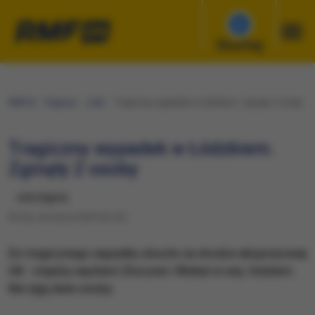
Słuchaj
RMF24
Regiony
Łódź
Tragiczny wypadek w Łódzkiem. Zginęły 2 osoby
Tragiczny wypadek w Łódzkiem.
Zginęły 2 osoby
udostępnij
Środa, 20 marca 2024 (22:52)
Do tragicznego wypadku doszło na drodze ekspresowej
S8 - między węzłami Złoczew i Wieluń w woj. łódzkim.
Nie żyją dwie osoby.