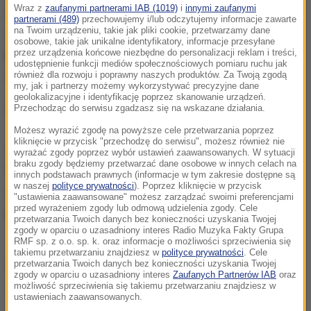
Wraz z
zaufanymi partnerami IAB (1019)
i
innymi zaufanymi
Wrocławia. W okolicach
Lututowa
(pow.
partnerami (489)
przechowujemy i/lub odczytujemy informacje zawarte
na Twoim urządzeniu, takie jak pliki cookie, przetwarzamy dane
wieruszowski), na 136. kilometrze S8
bus uderzył w
osobowe, takie jak unikalne identyfikatory, informacje przesyłane
przez urządzenia końcowe niezbędne do personalizacji reklam i treści,
lawetę
, na której był przewożony inny bus. Zginęły
udostępnienie funkcji mediów społecznościowych pomiaru ruchu jak
dwie osoby.
również dla rozwoju i poprawny naszych produktów. Za Twoją zgodą
my, jak i partnerzy możemy wykorzystywać precyzyjne dane
geolokalizacyjne i identyfikację poprzez skanowanie urządzeń.
Okoliczności wypadku wyjaśnia na miejscu policja.
Przechodząc do serwisu zgadzasz się na wskazane działania.
Możesz wyrazić zgodę na powyższe cele przetwarzania poprzez
kliknięcie w przycisk "przechodzę do serwisu", możesz również nie
S8 w stronę Wrocławia między węzłami Złoczew i
wyrażać zgody poprzez wybór ustawień zaawansowanych. W sytuacji
braku zgody będziemy przetwarzać dane osobowe w innych celach na
Wieluń w woj. łódzkim była początkowo
innych podstawach prawnych (informacje w tym zakresie dostępne są
w naszej
polityce prywatności
). Poprzez kliknięcie w przycisk
zablokowana. Później ruch odbywał się jednym
"ustawienia zaawansowane" możesz zarządzać swoimi preferencjami
przed wyrażeniem zgody lub odmową udzielenia zgody. Cele
pasem.
przetwarzania Twoich danych bez konieczności uzyskania Twojej
zgody w oparciu o uzasadniony interes Radio Muzyka Fakty Grupa
RMF sp. z o.o. sp. k. oraz informacje o możliwości sprzeciwienia się
takiemu przetwarzaniu znajdziesz w
polityce prywatności
. Cele
Źródło: PAP
przetwarzania Twoich danych bez konieczności uzyskania Twojej
zgody w oparciu o uzasadniony interes
Zaufanych Partnerów IAB
oraz
możliwość sprzeciwienia się takiemu przetwarzaniu znajdziesz w
wypadek
Tagi:
ustawieniach zaawansowanych.