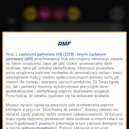
Wraz z
zaufanymi partnerami IAB (1019)
i
innymi zaufanymi
partnerami (489)
przechowujemy i/lub odczytujemy informacje zawarte
na Twoim urządzeniu, takie jak pliki cookie, przetwarzamy dane
osobowe, takie jak unikalne identyfikatory, informacje przesyłane
przez urządzenia końcowe niezbędne do personalizacji reklam i treści,
udostępnienie funkcji mediów społecznościowych pomiaru ruchu jak
również dla rozwoju i poprawny naszych produktów. Za Twoją zgodą
my, jak i partnerzy możemy wykorzystywać precyzyjne dane
geolokalizacyjne i identyfikację poprzez skanowanie urządzeń.
Przechodząc do serwisu zgadzasz się na wskazane działania.
Możesz wyrazić zgodę na powyższe cele przetwarzania poprzez
kliknięcie w przycisk "przechodzę do serwisu", możesz również nie
wyrażać zgody poprzez wybór ustawień zaawansowanych. W sytuacji
braku zgody będziemy przetwarzać dane osobowe w innych celach na
innych podstawach prawnych (informacje w tym zakresie dostępne są
w naszej
polityce prywatności
). Poprzez kliknięcie w przycisk