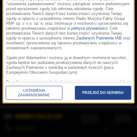
"ustawienia zaawansowane" możesz zarządzać swoimi preferencjami
przed wyrażeniem zgody lub odmową udzielenia zgody. Cele
przetwarzania Twoich danych bez konieczności uzyskania Twojej
zgody w oparciu o uzasadniony interes Radio Muzyka Fakty Grupa
RMF sp. z o.o. sp. k. oraz informacje o możliwości sprzeciwienia się
takiemu przetwarzaniu znajdziesz w
polityce prywatności
. Cele
przetwarzania Twoich danych bez konieczności uzyskania Twojej
zgody w oparciu o uzasadniony interes
Zaufanych Partnerów IAB
oraz
możliwość sprzeciwienia się takiemu przetwarzaniu znajdziesz w
ustawieniach zaawansowanych.
Zgoda jest dobrowolna i możesz ją w dowolnym momencie wycofać,
zgoda będzie też podstawą przekazywania danych do naszych
Zaufanych Partnerów z siedzibą w państwach trzecich (poza
Europejskim Obszarem Gospodarczym).
Korzystanie z portalu oznacza akceptację
Regulaminu
.
Polityka cookies
.
SpeakUp
.
Ponadto masz prawo żądania dostępu, sprostowania, usunięcia lub
Prywatność
.
Aplikacje
.
© 2026 Radio Muzyka
ograniczenia przetwarzania danych, a także złożenia skargi do
Fakty Grupa RMF sp. z o.o. sp. k.
USTAWIENIA
Prezesa Urzędu Ochrony Danych Osobowych. W polityce prywatności
PRZEJDŹ DO SERWISU
ZAAWANSOWANE
znajdziesz informacje jak wykonać swoje prawa. Szczegółowe
informacje na temat przetwarzania Twoich danych znajdują się w
polityce prywatności.
WYBIERZ STACJĘ LIVE
Administratorem tych danych jesteśmy my, czyli Radio Muzyka Fakty
Grupa RMF sp. z o.o. sp. k. z siedzibą w Krakowie, al. Waszyngtona
1.
KOLEJKA
/
Stosowanie plików cookies i innych technologii