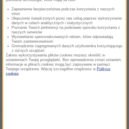
Zapewnienie bezpieczeństwa podczas korzystania z naszych
stron
Ulepszenie świadczonych przez nas usług poprzez wykorzystanie
danych w celach analitycznych i statystycznych
Poznanie Twoich preferencji na podstawie sposobu korzystania z
naszych serwisów
Wyświetlanie spersonalizowanych reklam, które odpowiadają
Twoim zainteresowaniom
Gromadzenie zagregowanych danych użytkownika korzystającego
z różnych urządzeń
Zakres wykorzystywania plików cookies możesz określić w
ustawieniach Twojej przeglądarki. Bez wprowadzenia zmian ustawień,
informacje w plikach cookies mogą być zapisywane w pamięci
Twojego urządzenia. Więcej szczegółów znajdziesz w
Polityce
Według ADF "
około 1000 najemników pobiera za
cookies
.
swoje usługi około 10 milionów dolarów
miesięcznie
". Ale Rosjanie są zainteresowani
przede wszystkim koncesjami wydobywczymi, bo
północne tereny Mali obfitują w złoto.
Od ponad 10 lat trwają tam walki między Tuaregami,