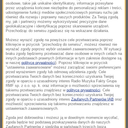
osobowe, takie jak unikalne identyfikatory, informacje przesyłane
niektórych kosmetyków wprowadziły dwie
przez urządzenia końcowe niezbędne do personalizacji reklam i treści,
udostępnienie funkcji mediów społecznościowych pomiaru ruchu jak
największe szwedzkie sieci aptek, Apoteket oraz
również dla rozwoju i poprawny naszych produktów. Za Twoją zgodą
my, jak i partnerzy możemy wykorzystywać precyzyjne dane
Apotek Hjartat. Ich przedstawiciele decyzję
geolokalizacyjne i identyfikację poprzez skanowanie urządzeń.
Przechodząc do serwisu zgadzasz się na wskazane działania.
uzasadnili "ostrożnością" po alarmujących
Możesz wyrazić zgodę na powyższe cele przetwarzania poprzez
doniesieniach mediów o s
tosowaniu kremów z
kliknięcie w przycisk "przechodzę do serwisu", możesz również nie
wyrażać zgody poprzez wybór ustawień zaawansowanych. W sytuacji
kwasami przez 8-letnie dzieci
.
braku zgody będziemy przetwarzać dane osobowe w innych celach na
innych podstawach prawnych (informacje w tym zakresie dostępne są
w naszej
polityce prywatności
). Poprzez kliknięcie w przycisk
Młoda skóra dzieci i młodzieży tak naprawdę nie
"ustawienia zaawansowane" możesz zarządzać swoimi preferencjami
przed wyrażeniem zgody lub odmową udzielenia zgody. Cele
potrzebuje tego rodzaju produktów, a wręcz mogą
przetwarzania Twoich danych bez konieczności uzyskania Twojej
zgody w oparciu o uzasadniony interes Radio Muzyka Fakty Grupa
one szkodzić
- podkreśliła w komunikacie Annika
RMF sp. z o.o. sp. k. oraz informacje o możliwości sprzeciwienia się
takiemu przetwarzaniu znajdziesz w
polityce prywatności
. Cele
Svedberg, główny farmaceuta Apotek Hjartat.
przetwarzania Twoich danych bez konieczności uzyskania Twojej
zgody w oparciu o uzasadniony interes
Zaufanych Partnerów IAB
oraz
możliwość sprzeciwienia się takiemu przetwarzaniu znajdziesz w
ustawieniach zaawansowanych.
Według tej sieci dla dzieci niedostępne będą
Zgoda jest dobrowolna i możesz ją w dowolnym momencie wycofać,
kosmetyki zawierające m.in.
kwasy AHA, BHA czy
zgoda będzie też podstawą przekazywania danych do naszych
Zaufanych Partnerów z siedzibą w państwach trzecich (poza
witaminę A
. Jak wyjaśniono, składniki te mają na