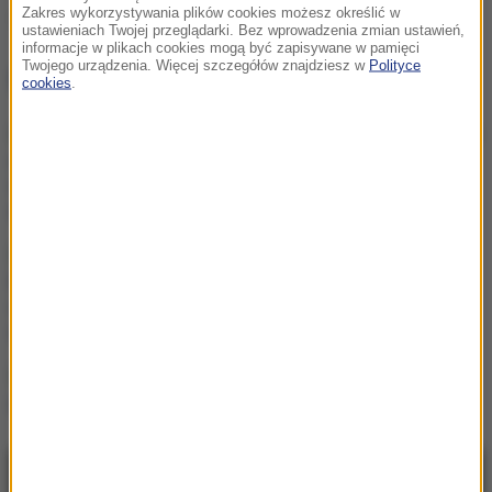
Zakres wykorzystywania plików cookies możesz określić w
Apteka
Tagi:
ustawieniach Twojej przeglądarki. Bez wprowadzenia zmian ustawień,
informacje w plikach cookies mogą być zapisywane w pamięci
Twojego urządzenia. Więcej szczegółów znajdziesz w
Polityce
NAJWAŻNIEJSZE FAKTY
cookies
.
Atak izraelskich osadników
na palestyńską wieś. Są
ranni, spalono domy
Ostry komunikat
korsykańskich
separatystów. Grożą
osadnikom
Litwa ostrzega przed
prowokacją Rosji
NAJNOWSZE