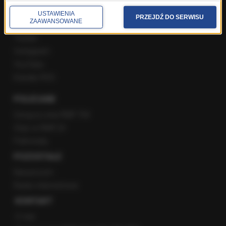
USTAWIENIA
PRZEJDŹ DO SERWISU
ZAAWANSOWANE
Facebook
Twitter
Instagram
YouTube
Kanały RSS
POLECANE
Gorąca Linia RMF FM
Staż w RMF24
Patronaty
POZOSTAŁE
Newsroom
Radio internetowe
KONTAKT
O nas