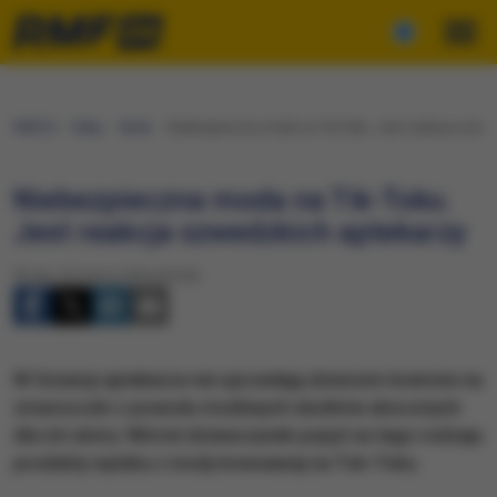
RMF24
Fakty
Świat
Niebezpieczna moda na Tik-Toku. Jest reakcja szwed
Niebezpieczna moda na Tik-Toku.
Jest reakcja szwedzkich aptekarzy
Środa, 20 marca 2024 (23:30)
W Szwecji aptekarze nie sprzedają dzieciom kremów na
zmarszczki z powodu możliwych skutków ubocznych
dla ich skóry. Wśród dziewczynek popyt na tego rodzaju
produkty wynika z mody kreowanej na Tok-Toku.