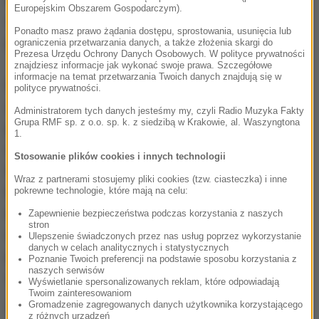
Europejskim Obszarem Gospodarczym).
celu
ujędrnienie
oraz
spłycenie zmarszczek
Ponadto masz prawo żądania dostępu, sprostowania, usunięcia lub
poprzez złuszczenie zewnętrznej warstwy skóry.
ograniczenia przetwarzania danych, a także złożenia skargi do
Prezesa Urzędu Ochrony Danych Osobowych. W polityce prywatności
znajdziesz informacje jak wykonać swoje prawa. Szczegółowe
informacje na temat przetwarzania Twoich danych znajdują się w
Na początku roku Szwedzkie Radio wyemitowało
polityce prywatności.
audycję, w której podniesiono kwestię używania
Administratorem tych danych jesteśmy my, czyli Radio Muzyka Fakty
Grupa RMF sp. z o.o. sp. k. z siedzibą w Krakowie, al. Waszyngtona
przez dziewczynki silnych produktów
1.
odmładzających, polecanych im na
Tik-Toku
.
Stosowanie plików cookies i innych technologii
Dermatolodzy przestrzegają, że użycie tego rodzaju
Wraz z partnerami stosujemy pliki cookies (tzw. ciasteczka) i inne
kremów może prowadzić do
chorób skórnych,
pokrewne technologie, które mają na celu:
egzemy oraz uczuleń
. W programie telewizji SVT
Zapewnienie bezpieczeństwa podczas korzystania z naszych
stron
ekspedientka jednego ze sklepów kosmetycznych
Ulepszenie świadczonych przez nas usług poprzez wykorzystanie
danych w celach analitycznych i statystycznych
przyznała, że dziewczynki poniżej 13. roku życia
Poznanie Twoich preferencji na podstawie sposobu korzystania z
naszych serwisów
stanowią 20-40 proc. klientek.
Wyświetlanie spersonalizowanych reklam, które odpowiadają
Twoim zainteresowaniom
Gromadzenie zagregowanych danych użytkownika korzystającego
Źródło: RMF FM/PAP
z różnych urządzeń