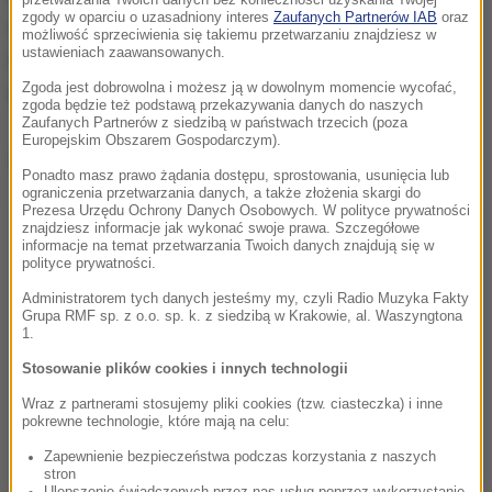
przetwarzania Twoich danych bez konieczności uzyskania Twojej
zgody w oparciu o uzasadniony interes
Zaufanych Partnerów IAB
oraz
dwóch luksusowych aut elektrycznych i stacji
możliwość sprzeciwienia się takiemu przetwarzaniu znajdziesz w
ustawieniach zaawansowanych.
ładowania może być liczony nawet w milionach -
Zgoda jest dobrowolna i możesz ją w dowolnym momencie wycofać,
informują portale motoryzacyjne.
zgoda będzie też podstawą przekazywania danych do naszych
Zaufanych Partnerów z siedzibą w państwach trzecich (poza
Europejskim Obszarem Gospodarczym).
Dalsza część artykułu pod materiałem video:
Ponadto masz prawo żądania dostępu, sprostowania, usunięcia lub
ograniczenia przetwarzania danych, a także złożenia skargi do
Prezesa Urzędu Ochrony Danych Osobowych. W polityce prywatności
znajdziesz informacje jak wykonać swoje prawa. Szczegółowe
informacje na temat przetwarzania Twoich danych znajdują się w
polityce prywatności.
Administratorem tych danych jesteśmy my, czyli Radio Muzyka Fakty
Grupa RMF sp. z o.o. sp. k. z siedzibą w Krakowie, al. Waszyngtona
1.
Stosowanie plików cookies i innych technologii
Wraz z partnerami stosujemy pliki cookies (tzw. ciasteczka) i inne
pokrewne technologie, które mają na celu:
Zapewnienie bezpieczeństwa podczas korzystania z naszych
stron