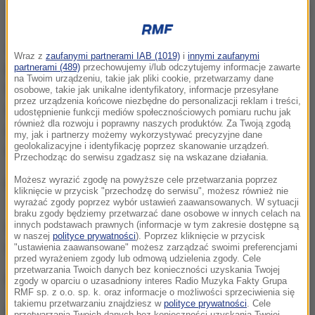
Zdjęcie ilustracyjne
Jak relacjonuje na FB "Miejski Reporter" kobieta
Wraz z
zaufanymi partnerami IAB (1019)
i
innymi zaufanymi
prowadząca lexusa, podczas wjazdu na parking, w
partnerami (489)
przechowujemy i/lub odczytujemy informacje zawarte
na Twoim urządzeniu, takie jak pliki cookie, przetwarzamy dane
trakcie odbierania biletu parkingowego, staranowała
osobowe, takie jak unikalne identyfikatory, informacje przesyłane
przez urządzenia końcowe niezbędne do personalizacji reklam i treści,
stację ładownia pojazdów elektrycznych i
udostępnienie funkcji mediów społecznościowych pomiaru ruchu jak
również dla rozwoju i poprawny naszych produktów. Za Twoją zgodą
uszkodziła dwa podłączone do niej auta: porsche i
my, jak i partnerzy możemy wykorzystywać precyzyjne dane
geolokalizacyjne i identyfikację poprzez skanowanie urządzeń.
teslę.
Przechodząc do serwisu zgadzasz się na wskazane działania.
Możesz wyrazić zgodę na powyższe cele przetwarzania poprzez
Kobieta była trzeźwa. Jej samej nic się nie stało.
kliknięcie w przycisk "przechodzę do serwisu", możesz również nie
Tłumaczyła później policjantom, że prawa noga
wyrażać zgody poprzez wybór ustawień zaawansowanych. W sytuacji
braku zgody będziemy przetwarzać dane osobowe w innych celach na
spadła jej z hamulca na pedał gazu. W efekcie auto
innych podstawach prawnych (informacje w tym zakresie dostępne są
w naszej
polityce prywatności
). Poprzez kliknięcie w przycisk
ruszyło i uderzyło w stację ładowania.
"ustawienia zaawansowane" możesz zarządzać swoimi preferencjami
przed wyrażeniem zgody lub odmową udzielenia zgody. Cele
przetwarzania Twoich danych bez konieczności uzyskania Twojej
Policjanci ukarali ją 3 tys. złotych mandatu.
zgody w oparciu o uzasadniony interes Radio Muzyka Fakty Grupa
RMF sp. z o.o. sp. k. oraz informacje o możliwości sprzeciwienia się
takiemu przetwarzaniu znajdziesz w
polityce prywatności
. Cele
Rzeczoznawcy ocenią straty, ale koszt naprawy