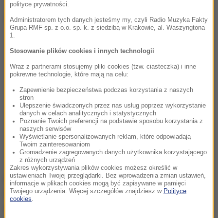
polityce prywatności.
Dalsza część artykułu pod materiałem video:
Administratorem tych danych jesteśmy my, czyli Radio Muzyka Fakty
Grupa RMF sp. z o.o. sp. k. z siedzibą w Krakowie, al. Waszyngtona
1.
Stosowanie plików cookies i innych technologii
Wraz z partnerami stosujemy pliki cookies (tzw. ciasteczka) i inne
pokrewne technologie, które mają na celu:
Zapewnienie bezpieczeństwa podczas korzystania z naszych
stron
Ulepszenie świadczonych przez nas usług poprzez wykorzystanie
danych w celach analitycznych i statystycznych
Poznanie Twoich preferencji na podstawie sposobu korzystania z
naszych serwisów
Wyświetlanie spersonalizowanych reklam, które odpowiadają
Twoim zainteresowaniom
Gromadzenie zagregowanych danych użytkownika korzystającego
z różnych urządzeń
Zakres wykorzystywania plików cookies możesz określić w
ustawieniach Twojej przeglądarki. Bez wprowadzenia zmian ustawień,
Około godziny 11 ta międzynarodowa grupa doszła
informacje w plikach cookies mogą być zapisywane w pamięci
Twojego urządzenia. Więcej szczegółów znajdziesz w
Polityce
do miejsca, w którym droga skręca w lewo i
cookies
.
wychodzi na zbocze Kopy w kierunku do górnej