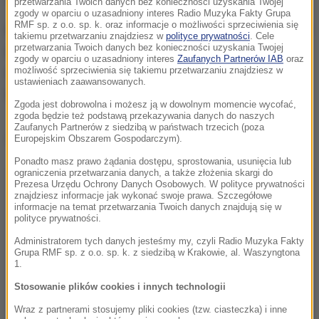
przetwarzania Twoich danych bez konieczności uzyskania Twojej
zgody w oparciu o uzasadniony interes Radio Muzyka Fakty Grupa
RMF sp. z o.o. sp. k. oraz informacje o możliwości sprzeciwienia się
Prezydent życzyła Jerzemu Owsiakowi by zachował
takiemu przetwarzaniu znajdziesz w
polityce prywatności
. Cele
przetwarzania Twoich danych bez konieczności uzyskania Twojej
młodość i "po wsze czasy dźgał smoka
zgody w oparciu o uzasadniony interes
Zaufanych Partnerów IAB
oraz
możliwość sprzeciwienia się takiemu przetwarzaniu znajdziesz w
niewydolnego systemu opieki zdrowotnej oraz
ustawieniach zaawansowanych.
ludzkiej nieżyczliwości, egoizmu i lenistwa".
Zgoda jest dobrowolna i możesz ją w dowolnym momencie wycofać,
zgoda będzie też podstawą przekazywania danych do naszych
Zaufanych Partnerów z siedzibą w państwach trzecich (poza
Dalsza część artykułu pod materiałem video:
Europejskim Obszarem Gospodarczym).
Ponadto masz prawo żądania dostępu, sprostowania, usunięcia lub
ograniczenia przetwarzania danych, a także złożenia skargi do
Prezesa Urzędu Ochrony Danych Osobowych. W polityce prywatności
znajdziesz informacje jak wykonać swoje prawa. Szczegółowe
informacje na temat przetwarzania Twoich danych znajdują się w
polityce prywatności.
Administratorem tych danych jesteśmy my, czyli Radio Muzyka Fakty
Grupa RMF sp. z o.o. sp. k. z siedzibą w Krakowie, al. Waszyngtona
1.
Stosowanie plików cookies i innych technologii
Wraz z partnerami stosujemy pliki cookies (tzw. ciasteczka) i inne