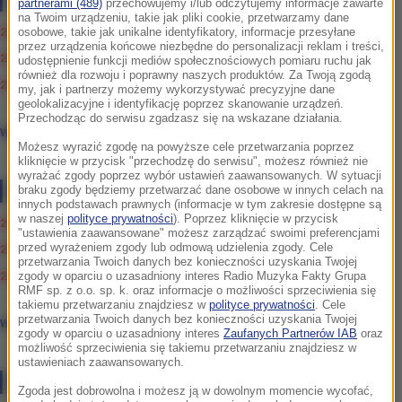
partnerami (489)
przechowujemy i/lub odczytujemy informacje zawarte
na Twoim urządzeniu, takie jak pliki cookie, przetwarzamy dane
Emigrują już rodziny polityków [PRZEGLĄD PRASY]
23:45
osobowe, takie jak unikalne identyfikatory, informacje przesyłane
przez urządzenia końcowe niezbędne do personalizacji reklam i treści,
Fornalik: Wynik meczu jest satysfakcjonujący
23:30
udostępnienie funkcji mediów społecznościowych pomiaru ruchu jak
również dla rozwoju i poprawny naszych produktów. Za Twoją zgodą
Hollande i Rajoy: Unia bankowa pozwoliłaby uniknąć
23:00
my, jak i partnerzy możemy wykorzystywać precyzyjne dane
problemów na Cyprze
geolokalizacyjne i identyfikację poprzez skanowanie urządzeń.
Przechodząc do serwisu zgadzasz się na wskazane działania.
Więcej ›
Możesz wyrazić zgodę na powyższe cele przetwarzania poprzez
kliknięcie w przycisk "przechodzę do serwisu", możesz również nie
wyrażać zgody poprzez wybór ustawień zaawansowanych. W sytuacji
2013-03-25
braku zgody będziemy przetwarzać dane osobowe w innych celach na
innych podstawach prawnych (informacje w tym zakresie dostępne są
w naszej
polityce prywatności
). Poprzez kliknięcie w przycisk
Cypr przekłada otwarcie banków o dwa dni
23:44
"ustawienia zaawansowane" możesz zarządzać swoimi preferencjami
przed wyrażeniem zgody lub odmową udzielenia zgody. Cele
Ekstraklasa siatkarzy: Asseco Resovia w finale
23:17
przetwarzania Twoich danych bez konieczności uzyskania Twojej
Portugalia: Policja przechwyciła statek przewożący dwie tony
zgody w oparciu o uzasadniony interes Radio Muzyka Fakty Grupa
23:01
RMF sp. z o.o. sp. k. oraz informacje o możliwości sprzeciwienia się
kokainy
takiemu przetwarzaniu znajdziesz w
polityce prywatności
. Cele
przetwarzania Twoich danych bez konieczności uzyskania Twojej
Więcej ›
zgody w oparciu o uzasadniony interes
Zaufanych Partnerów IAB
oraz
możliwość sprzeciwienia się takiemu przetwarzaniu znajdziesz w
ustawieniach zaawansowanych.
2013-03-24
Zgoda jest dobrowolna i możesz ją w dowolnym momencie wycofać,