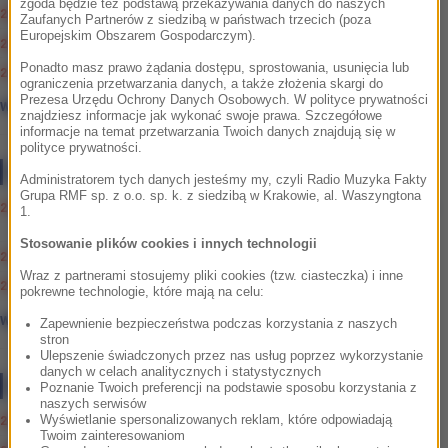
zgoda będzie też podstawą przekazywania danych do naszych
Pieniądze z mandatów znów pójdą na fotoradary [PRASA]
22:40
Zaufanych Partnerów z siedzibą w państwach trzecich (poza
Europejskim Obszarem Gospodarczym).
Wybraliście zdjęcie tygodnia! Zobacz wyniki głosowania
22:01
Ponadto masz prawo żądania dostępu, sprostowania, usunięcia lub
Biało-czerwoni w pięknym stylu kończą zimowe zmagania!
21:30
ograniczenia przetwarzania danych, a także złożenia skargi do
Prezesa Urzędu Ochrony Danych Osobowych. W polityce prywatności
Więcej ›
znajdziesz informacje jak wykonać swoje prawa. Szczegółowe
informacje na temat przetwarzania Twoich danych znajdują się w
polityce prywatności.
2013-03-23
Administratorem tych danych jesteśmy my, czyli Radio Muzyka Fakty
Grupa RMF sp. z o.o. sp. k. z siedzibą w Krakowie, al. Waszyngtona
Skoczkowie kończą sezon PŚ. "To będzie dzień do oddawania
21:59
1.
fajnych skoków"
Stosowanie plików cookies i innych technologii
Władze Cypru porozumiały się z trojką ws. nowego podatku
21:28
Wraz z partnerami stosujemy pliki cookies (tzw. ciasteczka) i inne
Rzym: Tłumy na wiecu poparcia dla Berlusconiego
21:00
pokrewne technologie, które mają na celu:
Więcej ›
Zapewnienie bezpieczeństwa podczas korzystania z naszych
stron
Ulepszenie świadczonych przez nas usług poprzez wykorzystanie
danych w celach analitycznych i statystycznych
2013-03-22
Poznanie Twoich preferencji na podstawie sposobu korzystania z
naszych serwisów
Cypr: wszyscy pragną Afrodyty
Wyświetlanie spersonalizowanych reklam, które odpowiadają
23:30
Twoim zainteresowaniom