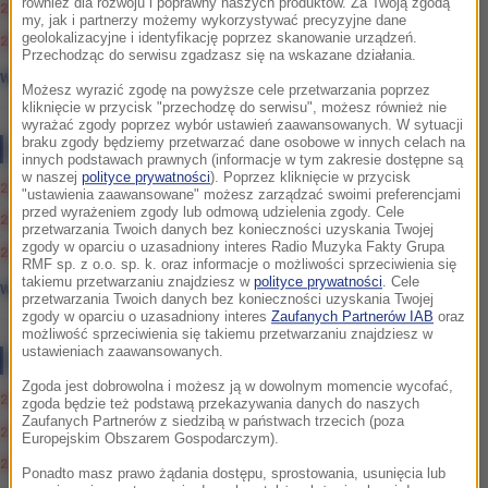
również dla rozwoju i poprawny naszych produktów. Za Twoją zgodą
Kraków: 2 doby bez ogrzewania
20:31
my, jak i partnerzy możemy wykorzystywać precyzyjne dane
geolokalizacyjne i identyfikację poprzez skanowanie urządzeń.
Sieradz: Pijana lekarka stanie przed sądem
20:12
Przechodząc do serwisu zgadzasz się na wskazane działania.
Więcej ›
Możesz wyrazić zgodę na powyższe cele przetwarzania poprzez
kliknięcie w przycisk "przechodzę do serwisu", możesz również nie
wyrażać zgody poprzez wybór ustawień zaawansowanych. W sytuacji
braku zgody będziemy przetwarzać dane osobowe w innych celach na
2006-01-25
innych podstawach prawnych (informacje w tym zakresie dostępne są
w naszej
polityce prywatności
). Poprzez kliknięcie w przycisk
Frankowski jednak na Wyspach
21:18
"ustawienia zaawansowane" możesz zarządzać swoimi preferencjami
przed wyrażeniem zgody lub odmową udzielenia zgody. Cele
Zabytkowa syrenka w drodze na rajd
20:35
przetwarzania Twoich danych bez konieczności uzyskania Twojej
zgody w oparciu o uzasadniony interes Radio Muzyka Fakty Grupa
Pijana lekarka w sieradzkim szpitalu
20:18
RMF sp. z o.o. sp. k. oraz informacje o możliwości sprzeciwienia się
takiemu przetwarzaniu znajdziesz w
polityce prywatności
. Cele
Więcej ›
przetwarzania Twoich danych bez konieczności uzyskania Twojej
zgody w oparciu o uzasadniony interes
Zaufanych Partnerów IAB
oraz
możliwość sprzeciwienia się takiemu przetwarzaniu znajdziesz w
ustawieniach zaawansowanych.
2006-01-24
Zgoda jest dobrowolna i możesz ją w dowolnym momencie wycofać,
Ziemia pod lupą japońskiego satelity
21:51
zgoda będzie też podstawą przekazywania danych do naszych
Zaufanych Partnerów z siedzibą w państwach trzecich (poza
Kuwejt: Emir usunięty z tronu
21:05
Europejskim Obszarem Gospodarczym).
Oscarowe statuetki na wystawie
20:50
Ponadto masz prawo żądania dostępu, sprostowania, usunięcia lub