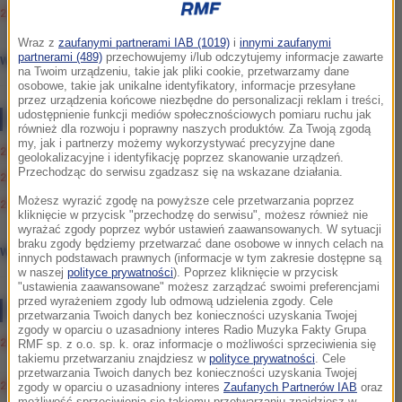
Rada Europy zapowiada kolejny raport o stanie demokracji w
21:25
Polsce
Wraz z
zaufanymi partnerami IAB (1019)
i
innymi zaufanymi
partnerami (489)
przechowujemy i/lub odczytujemy informacje zawarte
Więcej ›
na Twoim urządzeniu, takie jak pliki cookie, przetwarzamy dane
osobowe, takie jak unikalne identyfikatory, informacje przesyłane
przez urządzenia końcowe niezbędne do personalizacji reklam i treści,
udostępnienie funkcji mediów społecznościowych pomiaru ruchu jak
2016-05-26
również dla rozwoju i poprawny naszych produktów. Za Twoją zgodą
my, jak i partnerzy możemy wykorzystywać precyzyjne dane
Tak będą wyglądały nowe koszulki FC Barcelony
21:55
geolokalizacyjne i identyfikację poprzez skanowanie urządzeń.
Przechodząc do serwisu zgadzasz się na wskazane działania.
Grecja: Koniec ewakuacji migrantów z obozu w Idomeni
21:45
Możesz wyrazić zgodę na powyższe cele przetwarzania poprzez
Bruksela wytknie Polsce teraz każde, nawet najdrobniejsze,
21:35
kliknięcie w przycisk "przechodzę do serwisu", możesz również nie
uchybienie
wyrażać zgody poprzez wybór ustawień zaawansowanych. W sytuacji
braku zgody będziemy przetwarzać dane osobowe w innych celach na
Więcej ›
innych podstawach prawnych (informacje w tym zakresie dostępne są
w naszej
polityce prywatności
). Poprzez kliknięcie w przycisk
"ustawienia zaawansowane" możesz zarządzać swoimi preferencjami
przed wyrażeniem zgody lub odmową udzielenia zgody. Cele
2016-05-25
przetwarzania Twoich danych bez konieczności uzyskania Twojej
zgody w oparciu o uzasadniony interes Radio Muzyka Fakty Grupa
Duda: Polska jest dumna ze swoich żołnierzy. Nieśli dla nas
23:45
RMF sp. z o.o. sp. k. oraz informacje o możliwości sprzeciwienia się
prawo do współdecydowania o wolności
takiemu przetwarzaniu znajdziesz w
polityce prywatności
. Cele
przetwarzania Twoich danych bez konieczności uzyskania Twojej
Audyt w Departamencie Stanu USA: Hillary Clinton naruszyła
23:17
zgody w oparciu o uzasadniony interes
Zaufanych Partnerów IAB
oraz
możliwość sprzeciwienia się takiemu przetwarzaniu znajdziesz w