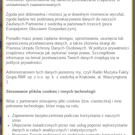
zasady
ustawieniach zaawansowanych.
Mińsk Mazowiecki: Znaleziono ciało mężczyzny. Nieoficjalnie:
23:03
Zgoda jest dobrowolna i możesz ją w dowolnym momencie wycofać,
To oficer SKW
zgoda będzie też podstawą przekazywania danych do naszych
Zaufanych Partnerów z siedzibą w państwach trzecich (poza
Więcej ›
Europejskim Obszarem Gospodarczym).
Ponadto masz prawo żądania dostępu, sprostowania, usunięcia lub
ograniczenia przetwarzania danych, a także złożenia skargi do
2016-05-24
Prezesa Urzędu Ochrony Danych Osobowych. W polityce prywatności
znajdziesz informacje jak wykonać swoje prawa. Szczegółowe
Śmierć 25-latka w komisariacie policji. "Informacja w tej
23:57
informacje na temat przetwarzania Twoich danych znajdują się w
sprawie za kilka dni"
polityce prywatności.
W środę wyrok TK ws. uprawnienia ministra sprawiedliwości
23:44
Administratorem tych danych jesteśmy my, czyli Radio Muzyka Fakty
do żądania akt sądów wojskowych
Grupa RMF sp. z o.o. sp. k. z siedzibą w Krakowie, al. Waszyngtona
1.
Strajk w CZD. "Czy ktoś z państwa chciałby być w szpitalu,
23:07
gdzie są dwie pielęgniarki na 60 łóżek?"
Stosowanie plików cookies i innych technologii
Więcej ›
Wraz z partnerami stosujemy pliki cookies (tzw. ciasteczka) i inne
pokrewne technologie, które mają na celu:
Zapewnienie bezpieczeństwa podczas korzystania z naszych
2016-05-23
stron
Ulepszenie świadczonych przez nas usług poprzez wykorzystanie
danych w celach analitycznych i statystycznych
Nowy prezydent Austrii: Część podziałów istniała od dawna -
23:58
Poznanie Twoich preferencji na podstawie sposobu korzystania z