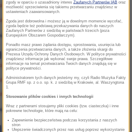
zgody w oparciu o uzasadniony interes
Zaufanych Partnerów IAB
oraz
Czechy: Poseł odda mandat. Brał udział w nielegalnej
22:46
możliwość sprzeciwienia się takiemu przetwarzaniu znajdziesz w
imprezie
ustawieniach zaawansowanych.
Hołownia o odejściu liderów ruchu ze Śląska: Był konflikt
21:38
Zgoda jest dobrowolna i możesz ją w dowolnym momencie wycofać,
personalny
zgoda będzie też podstawą przekazywania danych do naszych
Zaufanych Partnerów z siedzibą w państwach trzecich (poza
Europejskim Obszarem Gospodarczym).
Więcej ›
Ponadto masz prawo żądania dostępu, sprostowania, usunięcia lub
ograniczenia przetwarzania danych, a także złożenia skargi do
Prezesa Urzędu Ochrony Danych Osobowych. W polityce prywatności
2021-01-24
znajdziesz informacje jak wykonać swoje prawa. Szczegółowe
informacje na temat przetwarzania Twoich danych znajdują się w
Policja bada sprawę śmierci 50-latka w Lublinie.
22:34
polityce prywatności.
Prawdopodobnie bawił się na weselu
Administratorem tych danych jesteśmy my, czyli Radio Muzyka Fakty
Marcelo Rebelo de Sousa wygrał wybory prezydenckie w
21:54
Grupa RMF sp. z o.o. sp. k. z siedzibą w Krakowie, al. Waszyngtona
Portugalii
1.
NFZ zajął się szczepieniami poza kolejką w Nowej Hucie.
21:45
Stosowanie plików cookies i innych technologii
Szczepionkę dostali radni i ich małżonkowie
Wraz z partnerami stosujemy pliki cookies (tzw. ciasteczka) i inne
Więcej ›
pokrewne technologie, które mają na celu:
Zapewnienie bezpieczeństwa podczas korzystania z naszych
stron
2021-01-23
Ulepszenie świadczonych przez nas usług poprzez wykorzystanie