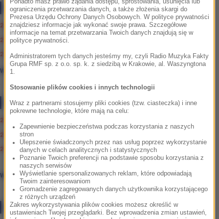
Ponadto masz prawo żądania dostępu, sprostowania, usunięcia lub
2012-02-22
ograniczenia przetwarzania danych, a także złożenia skargi do
Prezesa Urzędu Ochrony Danych Osobowych. W polityce prywatności
LM: Drużyna FC Basel ograła Bayern Monachium
znajdziesz informacje jak wykonać swoje prawa. Szczegółowe
22:53
informacje na temat przetwarzania Twoich danych znajdują się w
The Citizens zdeklasowali FC Porto
21:58
polityce prywatności.
Nowa pomoc ochroni Grecję przed bankructwem
21:42
Administratorem tych danych jesteśmy my, czyli Radio Muzyka Fakty
Grupa RMF sp. z o.o. sp. k. z siedzibą w Krakowie, al. Waszyngtona
Więcej ›
1.
Stosowanie plików cookies i innych technologii
2012-02-21
Wraz z partnerami stosujemy pliki cookies (tzw. ciasteczka) i inne
pokrewne technologie, które mają na celu:
LM: Napoli ograło Chelsea
22:57
Zapewnienie bezpieczeństwa podczas korzystania z naszych
Turniej WTA w Dubaju: Radwańska wygrała z Wozniak
stron
22:05
Ulepszenie świadczonych przez nas usług poprzez wykorzystanie
Kończą się czasy brzęczących portfeli, będziemy płacić
21:55
danych w celach analitycznych i statystycznych
głównie plastkiem
Poznanie Twoich preferencji na podstawie sposobu korzystania z
naszych serwisów
Wyświetlanie spersonalizowanych reklam, które odpowiadają
Więcej ›
Twoim zainteresowaniom
Gromadzenie zagregowanych danych użytkownika korzystającego
z różnych urządzeń
Zakres wykorzystywania plików cookies możesz określić w
2012-02-20
ustawieniach Twojej przeglądarki. Bez wprowadzenia zmian ustawień,