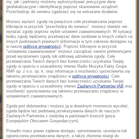
my, jak i partnerzy możemy wykorzystywać precyzyjne dane
geolokalizacyjne i identyfikację poprzez skanowanie urządzeń.
Zatrzymano Chorwata skazanego za zbrodnie wojenne
21:59
Przechodząc do serwisu zgadzasz się na wskazane działania.
Więcej ›
Możesz wyrazić zgodę na powyższe cele przetwarzania poprzez
kliknięcie w przycisk "przechodzę do serwisu", możesz również nie
wyrażać zgody poprzez wybór ustawień zaawansowanych. W sytuacji
braku zgody będziemy przetwarzać dane osobowe w innych celach na
2010-09-24
innych podstawach prawnych (informacje w tym zakresie dostępne są
w naszej
polityce prywatności
). Poprzez kliknięcie w przycisk
Włochy: Airbus zjechał z pasa startowego
21:56
"ustawienia zaawansowane" możesz zarządzać swoimi preferencjami
przed wyrażeniem zgody lub odmową udzielenia zgody. Cele
Łukaszenka: Wenezuela nas uratowała
21:49
przetwarzania Twoich danych bez konieczności uzyskania Twojej
zgody w oparciu o uzasadniony interes Radio Muzyka Fakty Grupa
Założyciel Facebooka podaruje szkołom 100 mln dolarów
21:37
RMF sp. z o.o. sp. k. oraz informacje o możliwości sprzeciwienia się
takiemu przetwarzaniu znajdziesz w
polityce prywatności
. Cele
Więcej ›
przetwarzania Twoich danych bez konieczności uzyskania Twojej
zgody w oparciu o uzasadniony interes
Zaufanych Partnerów IAB
oraz
możliwość sprzeciwienia się takiemu przetwarzaniu znajdziesz w
ustawieniach zaawansowanych.
2010-09-23
Zgoda jest dobrowolna i możesz ją w dowolnym momencie wycofać,
Polacy z małym opóźnieniem dotarli do Triestu
23:10
zgoda będzie też podstawą przekazywania danych do naszych
Zaufanych Partnerów z siedzibą w państwach trzecich (poza
Coraz więcej wirusowych zachorowań w Śląskiem
22:19
Europejskim Obszarem Gospodarczym).
Premiera Porsche RMF Caroline Team
22:05
Ponadto masz prawo żądania dostępu, sprostowania, usunięcia lub
ograniczenia przetwarzania danych, a także złożenia skargi do
Więcej ›