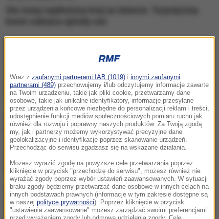
Oto nowy najdroższy kraj na świecie. Turystyczny
boom nakręca spiralę cen
Dzisiaj, 8 sierpnia (16:38)
Wraz z
zaufanymi partnerami IAB (1019)
i
innymi zaufanymi
Nocował tu Obama, Chaplin i królowa Elżbieta II.
partnerami (489)
przechowujemy i/lub odczytujemy informacje zawarte
Symbol luksusu na sprzedaż
na Twoim urządzeniu, takie jak pliki cookie, przetwarzamy dane
osobowe, takie jak unikalne identyfikatory, informacje przesyłane
przez urządzenia końcowe niezbędne do personalizacji reklam i treści,
udostępnienie funkcji mediów społecznościowych pomiaru ruchu jak
również dla rozwoju i poprawny naszych produktów. Za Twoją zgodą
my, jak i partnerzy możemy wykorzystywać precyzyjne dane
geolokalizacyjne i identyfikację poprzez skanowanie urządzeń.
Wczoraj, 7 sierpnia (15:43)
Przechodząc do serwisu zgadzasz się na wskazane działania.
Duże obniżki cen paliw na stacjach. Wiadomo, kiedy
Możesz wyrazić zgodę na powyższe cele przetwarzania poprzez
kierowcy odetchną
kliknięcie w przycisk "przechodzę do serwisu", możesz również nie
wyrażać zgody poprzez wybór ustawień zaawansowanych. W sytuacji
braku zgody będziemy przetwarzać dane osobowe w innych celach na
innych podstawach prawnych (informacje w tym zakresie dostępne są
w naszej
polityce prywatności
). Poprzez kliknięcie w przycisk
"ustawienia zaawansowane" możesz zarządzać swoimi preferencjami
Wczoraj, 7 sierpnia (11:40)
przed wyrażeniem zgody lub odmową udzielenia zgody. Cele