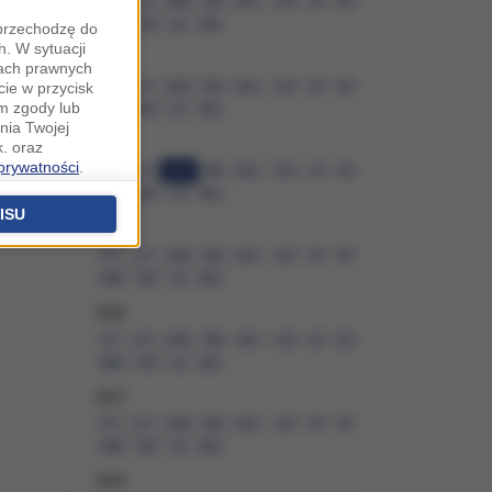
STY
LUT
MAR
KWI
MAJ
CZE
LIP
SIE
WRZ
PAŹ
LIS
GRU
"przechodzę do
. W sytuacji
2011
wach prawnych
cie w przycisk
STY
LUT
MAR
KWI
MAJ
CZE
LIP
SIE
m zgody lub
WRZ
PAŹ
LIS
GRU
nia Twojej
2010
. oraz
 prywatności
.
STY
LUT
MAR
KWI
MAJ
CZE
LIP
SIE
u o uzasadniony
WRZ
PAŹ
LIS
GRU
niu znajdziesz w
ISU
2009
STY
LUT
MAR
KWI
MAJ
CZE
LIP
SIE
 podstawą
WRZ
PAŹ
LIS
GRU
ich (poza
2008
warzania
STY
LUT
MAR
KWI
MAJ
CZE
LIP
SIE
ityce
WRZ
PAŹ
LIS
GRU
na temat
2007
STY
LUT
MAR
KWI
MAJ
CZE
LIP
SIE
.o. sp. k. z
WRZ
PAŹ
LIS
GRU
2006