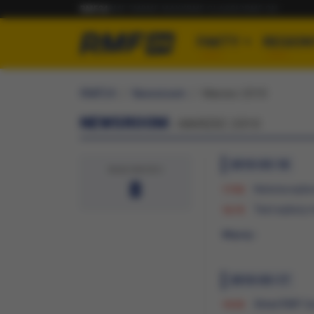
RMF24
RMF FM
RMF MAXX
RMF CLASSIC
RMF ON
FAKTY
REGION
RMF24
Newsroom
Marzec 2010
NEWSROOM
› MARZEC 2010
2010-03-18
WIADOMOŚCI
8
Historia wybo
17:53
Test wybory
16:15
Więcej ›
2010-03-17
Skład RMF Ca
10:33