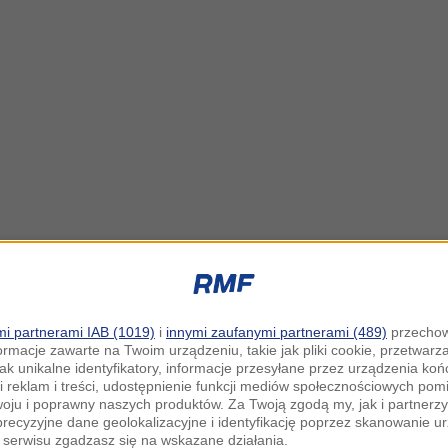
i partnerami IAB (1019)
i
innymi zaufanymi partnerami (489)
przechow
ormacje zawarte na Twoim urządzeniu, takie jak pliki cookie, przetwar
jak unikalne identyfikatory, informacje przesyłane przez urządzenia k
i reklam i treści, udostępnienie funkcji mediów społecznościowych pom
woju i poprawny naszych produktów. Za Twoją zgodą my, jak i partner
recyzyjne dane geolokalizacyjne i identyfikację poprzez skanowanie u
serwisu zgadzasz się na wskazane działania.