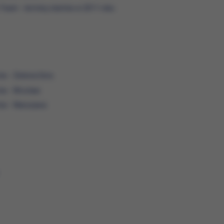
 Team - terminy startów w 2011 roku
w - Zielona Góra
ów - Wrocław
ów - Warszawa