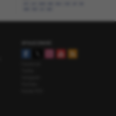
STY
LUT
MAR
KWI
MAJ
CZE
LIP
SIE
e, które mają na
WRZ
PAŹ
LIS
GRU
nalitycznych i
iom
SPOŁECZNOŚĆ
zeń
darki. Bez
pamięci Twojego
4
Facebook
Twitter
Instagram
YouTube
Kanały RSS