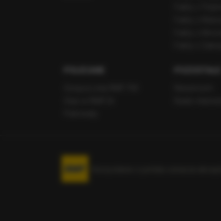
Fakty z Trójm
Fakty z War
Fakty z Wroc
Fakty z Zak
POLECANE
POZOSTAŁE
Gorąca Linia RMF FM
Newsroom
Staż w RMF24
Radio intern
Patronaty
Korzystanie z portalu oznacza akcep