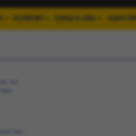
Y
ROZMOWY
GORĄCA LINIA
RADIO R
rów - test
 mapka
roline Team