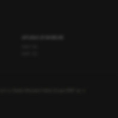
APLIKACJE MOBILNE
RMF FM
RMF ON
ight by
Radio Muzyka Fakty Grupa RMF sp. z