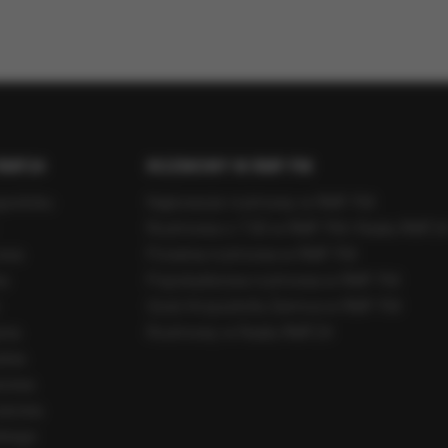
ków cookies i innych technologii
i stosujemy pliki cookies (tzw. ciasteczka) i inne pokrewne technologi
bezpieczeństwa podczas korzystania z naszych stron
wiadczonych przez nas usług poprzez wykorzystanie danych w celach a
ch
ich preferencji na podstawie sposobu korzystania z naszych serwisów
 spersonalizowanych reklam, które odpowiadają Twoim zainteresowan
RMF24
ROZMOWY W RMF FM
 zagregowanych danych użytkownika korzystającego z różnych urząd
tywania plików cookies możesz określić w ustawieniach Twojej przeglą
egostoku
Najnowsze rozmowy w RMF FM
ian ustawień, informacje w plikach cookies mogą być zapisywane w 
Rozmowa o 7:00 w RMF FM i Radiu RMF2
cej szczegółów znajdziesz w
Polityce cookies
.
owa
Poranna rozmowa w RMF FM
na
Popołudniowa rozmowa w RMF FM
Gość Krzysztofa Ziemca w RMF FM
yna
Rozmowy w Radiu RMF24
ania
szowa
zecina
skiego