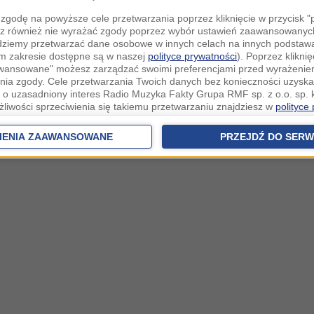
zgodę na powyższe cele przetwarzania poprzez kliknięcie w przycisk 
z również nie wyrażać zgody poprzez wybór ustawień zaawansowanych
dziemy przetwarzać dane osobowe w innych celach na innych podsta
ym zakresie dostępne są w naszej
polityce prywatności
). Poprzez kliknię
awansowane" możesz zarządzać swoimi preferencjami przed wyrażenie
ia zgody. Cele przetwarzania Twoich danych bez konieczności uzyska
 o uzasadniony interes Radio Muzyka Fakty Grupa RMF sp. z o.o. sp. k
żliwości sprzeciwienia się takiemu przetwarzaniu znajdziesz w
polityce
nia Twoich danych bez konieczności uzyskania Twojej zgody w oparci
ch Partnerów IAB
oraz możliwość sprzeciwienia się takiemu przetwarza
IENIA ZAAWANSOWANE
PRZEJDŹ DO SERW
aawansowanych.
rowolna i możesz ją w dowolnym momencie wycofać, zgoda będzie też
anych do naszych Zaufanych Partnerów z siedzibą w państwach trzec
szarem Gospodarczym).
awo żądania dostępu, sprostowania, usunięcia lub ograniczenia przet
 złożenia skargi do Prezesa Urzędu Ochrony Danych Osobowych. W pol
jdziesz informacje jak wykonać swoje prawa. Szczegółowe informacje 
woich danych znajdują się w polityce prywatności.
 tych danych jesteśmy my, czyli Radio Muzyka Fakty Grupa RMF sp. z o
owie, al. Waszyngtona 1.