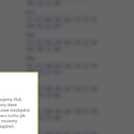
WRZ
PAŹ
LIS
GRU
2017
STY
LUT
MAR
KWI
MAJ
CZE
LIP
SIE
WRZ
PAŹ
LIS
GRU
2016
STY
LUT
MAR
KWI
MAJ
CZE
LIP
SIE
WRZ
PAŹ
LIS
GRU
2015
STY
LUT
MAR
KWI
MAJ
CZE
LIP
SIE
WRZ
PAŹ
LIS
GRU
2014
STY
LUT
MAR
KWI
MAJ
CZE
LIP
SIE
WRZ
PAŹ
LIS
GRU
ujemy i/lub
zamy dane
2013
ońcowe niezbędne
STY
LUT
MAR
KWI
MAJ
CZE
LIP
SIE
iaru ruchu jak
WRZ
PAŹ
LIS
GRU
zy możemy
rządzeń.
2012