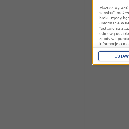
Możesz wyrazić 
serwisu", możes
braku zgody bę
(informacje w t
"ustawienia za
odmową udzielen
zgody w oparciu
informacje o mo
Cele przetwarza
interes
Zaufany
USTAW
ustawieniach z
Zgoda jest dob
przekazywania d
Europejskim Ob
Ponadto masz pr
danych, a także
prywatności zna
przetwarzania T
Administratorem
siedzibą w Krak