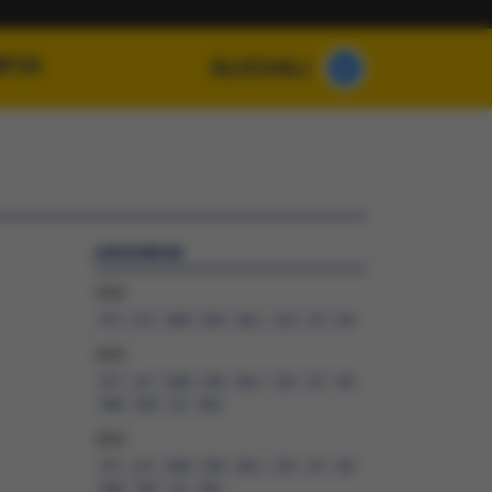
MF24
SŁUCHAJ
ARCHIWUM
2026
STY
LUT
MAR
KWI
MAJ
CZE
LIP
SIE
2025
STY
LUT
MAR
KWI
MAJ
CZE
LIP
SIE
WRZ
PAŹ
LIS
GRU
2024
STY
LUT
MAR
KWI
MAJ
CZE
LIP
SIE
WRZ
PAŹ
LIS
GRU