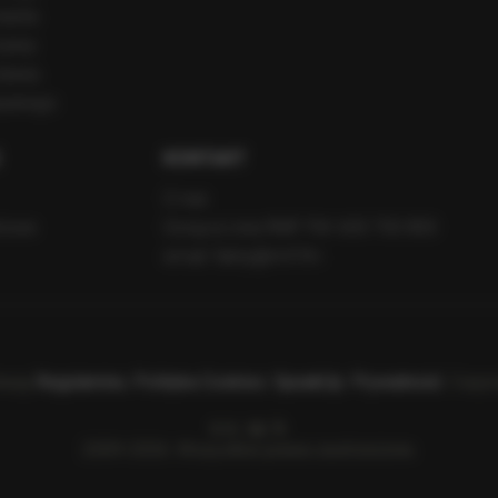
iasta
szawy
ławia
opanego
KONTAKT
O nas
etowe
Gorąca Linia RMF FM: 600 700 800
email: fakty@rmf.fm
tację
Regulaminu
.
Polityka Cookies
.
SpeakUp
.
Prywatność
. Copyr
o.o. sp. k.
2009-2026. Wszystkie prawa zastrzeżone.