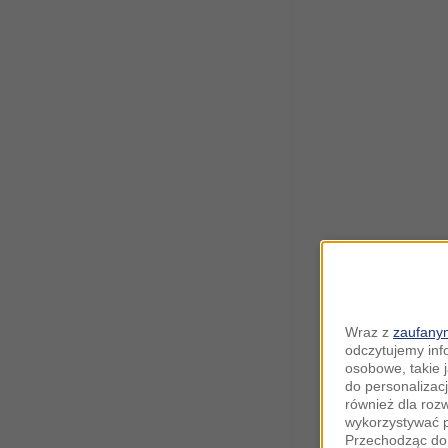
Wraz z
zaufanym
odczytujemy inf
osobowe, takie 
do personalizacj
również dla roz
wykorzystywać p
Przechodząc do 