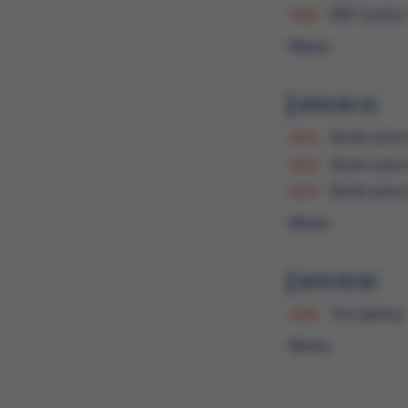
RMF Caroline
10:24
Więcej ›
2010-03-16
Wyniki wyboró
10:16
Wyniki wybor
10:14
Wyniki wybor
10:13
Więcej ›
2010-03-04
Test aplikacji
13:55
Więcej ›