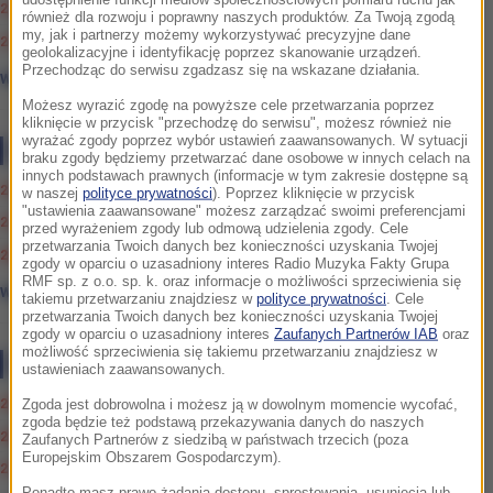
Rosja: Oszuści wyprzedają majątek zmarłych osób
21:25
również dla rozwoju i poprawny naszych produktów. Za Twoją zgodą
my, jak i partnerzy możemy wykorzystywać precyzyjne dane
Chorzów: Policja zatrzymała pijanego kierowcę autobusu
21:10
geolokalizacyjne i identyfikację poprzez skanowanie urządzeń.
Przechodząc do serwisu zgadzasz się na wskazane działania.
Więcej ›
Możesz wyrazić zgodę na powyższe cele przetwarzania poprzez
kliknięcie w przycisk "przechodzę do serwisu", możesz również nie
wyrażać zgody poprzez wybór ustawień zaawansowanych. W sytuacji
2009-12-25
braku zgody będziemy przetwarzać dane osobowe w innych celach na
innych podstawach prawnych (informacje w tym zakresie dostępne są
Janusz Kochanowski zachorował na grypę A/H1N1
21:42
w naszej
polityce prywatności
). Poprzez kliknięcie w przycisk
"ustawienia zaawansowane" możesz zarządzać swoimi preferencjami
Świąteczna kartka ma już 167 lat
21:38
przed wyrażeniem zgody lub odmową udzielenia zgody. Cele
przetwarzania Twoich danych bez konieczności uzyskania Twojej
Nowa Zelandia: Książę William zbyt kosztowny
20:44
zgody w oparciu o uzasadniony interes Radio Muzyka Fakty Grupa
RMF sp. z o.o. sp. k. oraz informacje o możliwości sprzeciwienia się
Więcej ›
takiemu przetwarzaniu znajdziesz w
polityce prywatności
. Cele
przetwarzania Twoich danych bez konieczności uzyskania Twojej
zgody w oparciu o uzasadniony interes
Zaufanych Partnerów IAB
oraz
możliwość sprzeciwienia się takiemu przetwarzaniu znajdziesz w
2009-12-24
ustawieniach zaawansowanych.
Dobrzy i hojni z natury
23:22
Zgoda jest dobrowolna i możesz ją w dowolnym momencie wycofać,
zgoda będzie też podstawą przekazywania danych do naszych
Czy pójdziemy na pasterkę?
22:53
Zaufanych Partnerów z siedzibą w państwach trzecich (poza
Europejskim Obszarem Gospodarczym).
Wizz Air traci ukraińskiego dostawcę paliwa
21:34
Ponadto masz prawo żądania dostępu, sprostowania, usunięcia lub