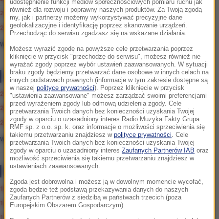
udostępnienie funkcji mediów społecznościowych pomiaru ruchu jak
również dla rozwoju i poprawny naszych produktów. Za Twoją zgodą
Wsiąść do tramwaju... zabytkowego
21:30
my, jak i partnerzy możemy wykorzystywać precyzyjne dane
geolokalizacyjne i identyfikację poprzez skanowanie urządzeń.
McCain odcina się od polityki Busha
21:17
Przechodząc do serwisu zgadzasz się na wskazane działania.
Więcej ›
Możesz wyrazić zgodę na powyższe cele przetwarzania poprzez
kliknięcie w przycisk "przechodzę do serwisu", możesz również nie
wyrażać zgody poprzez wybór ustawień zaawansowanych. W sytuacji
braku zgody będziemy przetwarzać dane osobowe w innych celach na
2008-10-25
innych podstawach prawnych (informacje w tym zakresie dostępne są
w naszej
polityce prywatności
). Poprzez kliknięcie w przycisk
Świat dziecka oczami dorosłych
21:22
"ustawienia zaawansowane" możesz zarządzać swoimi preferencjami
przed wyrażeniem zgody lub odmową udzielenia zgody. Cele
Wypadek niemieckiego autokaru w Bolesławcu
20:58
przetwarzania Twoich danych bez konieczności uzyskania Twojej
zgody w oparciu o uzasadniony interes Radio Muzyka Fakty Grupa
Pijane matka i babcia opiekowały się trójką maleńkich dzieci
20:16
RMF sp. z o.o. sp. k. oraz informacje o możliwości sprzeciwienia się
takiemu przetwarzaniu znajdziesz w
polityce prywatności
. Cele
Więcej ›
przetwarzania Twoich danych bez konieczności uzyskania Twojej
zgody w oparciu o uzasadniony interes
Zaufanych Partnerów IAB
oraz
możliwość sprzeciwienia się takiemu przetwarzaniu znajdziesz w
ustawieniach zaawansowanych.
2008-10-24
Zgoda jest dobrowolna i możesz ją w dowolnym momencie wycofać,
O miejscu jedzenia w życiu Polaków
18:11
zgoda będzie też podstawą przekazywania danych do naszych
Zaufanych Partnerów z siedzibą w państwach trzecich (poza
Kłótnia o neon na dworcu we Wrocławiu
18:04
Europejskim Obszarem Gospodarczym).
Kryzys w Rosji: W Moskwie niepokój, w małych miasteczkach
17:55