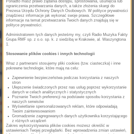
Ponadto masz prawo żądania dostępu, sprostowania, usunięcia lub
panika
ograniczenia przetwarzania danych, a także złożenia skargi do
Prezesa Urzędu Ochrony Danych Osobowych. W polityce prywatności
Więcej ›
znajdziesz informacje jak wykonać swoje prawa. Szczegółowe
informacje na temat przetwarzania Twoich danych znajdują się w
polityce prywatności.
2008-10-23
Administratorem tych danych jesteśmy my, czyli Radio Muzyka Fakty
Grupa RMF sp. z o.o. sp. k. z siedzibą w Krakowie, al. Waszyngtona
1.
Przy ciastku o piłce nożnej
20:04
Przybędzie nam kombatantów
Stosowanie plików cookies i innych technologii
19:55
Rynek pracy bez kryzysu
19:48
Wraz z partnerami stosujemy pliki cookies (tzw. ciasteczka) i inne
pokrewne technologie, które mają na celu:
Więcej ›
Zapewnienie bezpieczeństwa podczas korzystania z naszych
stron
Ulepszenie świadczonych przez nas usług poprzez wykorzystanie
2008-10-22
danych w celach analitycznych i statystycznych
Poznanie Twoich preferencji na podstawie sposobu korzystania z
naszych serwisów
Węgry drugą Islandią? Może dojść do zamieszek
21:17
Wyświetlanie spersonalizowanych reklam, które odpowiadają
Twoim zainteresowaniom
Pies z kamerą na głowie wytropi bandytę
18:04
Gromadzenie zagregowanych danych użytkownika korzystającego
Polskie dworce w opłakanym stanie
z różnych urządzeń
17:17
Zakres wykorzystywania plików cookies możesz określić w
ustawieniach Twojej przeglądarki. Bez wprowadzenia zmian ustawień,
Więcej ›