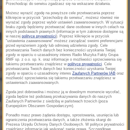
Przechodząc do serwisu zgadzasz się na wskazane działania.
11 Polaków wróciło z Libii ukraińskim samolotem
22:11
Możesz wyrazić zgodę na powyższe cele przetwarzania poprzez
Więcej ›
kliknięcie w przycisk "przechodzę do serwisu", możesz również nie
wyrażać zgody poprzez wybór ustawień zaawansowanych. W sytuacji
braku zgody będziemy przetwarzać dane osobowe w innych celach na
innych podstawach prawnych (informacje w tym zakresie dostępne są
2011-02-22
w naszej
polityce prywatności
). Poprzez kliknięcie w przycisk
"ustawienia zaawansowane" możesz zarządzać swoimi preferencjami
przed wyrażeniem zgody lub odmową udzielenia zgody. Cele
Kamil Stoch: Chciałbym zdobyć medal
22:41
przetwarzania Twoich danych bez konieczności uzyskania Twojej
Śląsk: Podejrzany o zabójstwo studentki trafił na obserwację
zgody w oparciu o uzasadniony interes Radio Muzyka Fakty Grupa
21:58
RMF sp. z o.o. sp. k. oraz informacje o możliwości sprzeciwienia się
do Krakowa
takiemu przetwarzaniu znajdziesz w
polityce prywatności
. Cele
przetwarzania Twoich danych bez konieczności uzyskania Twojej
Merkel przerażona wystąpieniem Kadafiego
21:47
zgody w oparciu o uzasadniony interes
Zaufanych Partnerów IAB
oraz
możliwość sprzeciwienia się takiemu przetwarzaniu znajdziesz w
Więcej ›
ustawieniach zaawansowanych.
Zgoda jest dobrowolna i możesz ją w dowolnym momencie wycofać,
zgoda będzie też podstawą przekazywania danych do naszych
2011-02-21
Zaufanych Partnerów z siedzibą w państwach trzecich (poza
Europejskim Obszarem Gospodarczym).
"W razie groźby przewrotu nie zawahałbym się użyć armii"
21:57
Ponadto masz prawo żądania dostępu, sprostowania, usunięcia lub
Jest szansa na poprawę sprawności umysłowej osób z
21:45
ograniczenia przetwarzania danych, a także złożenia skargi do
zespołem Downa
Prezesa Urzędu Ochrony Danych Osobowych. W polityce prywatności
znajdziesz informacje jak wykonać swoje prawa. Szczegółowe