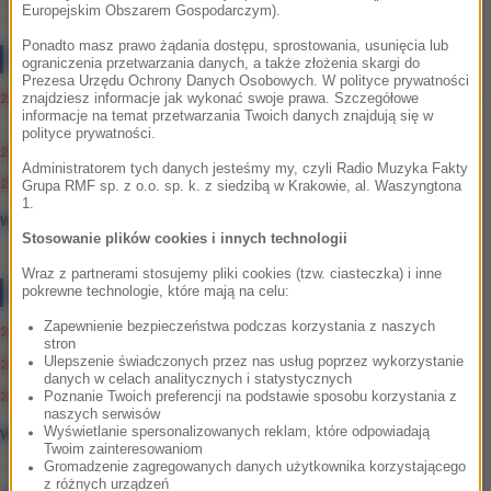
Europejskim Obszarem Gospodarczym).
Ponadto masz prawo żądania dostępu, sprostowania, usunięcia lub
2015-08-24
ograniczenia przetwarzania danych, a także złożenia skargi do
Prezesa Urzędu Ochrony Danych Osobowych. W polityce prywatności
Polacy wygrali Memoriał Wagnera! Najważniejszy sprawdzian
znajdziesz informacje jak wykonać swoje prawa. Szczegółowe
23:11
informacje na temat przetwarzania Twoich danych znajdują się w
przed Pucharem Świata
polityce prywatności.
300 mln zł na Barbórkę
22:36
Administratorem tych danych jesteśmy my, czyli Radio Muzyka Fakty
Pożar hali zakładu utylizacyjnego w Łódzkiem
22:08
Grupa RMF sp. z o.o. sp. k. z siedzibą w Krakowie, al. Waszyngtona
1.
Więcej ›
Stosowanie plików cookies i innych technologii
Wraz z partnerami stosujemy pliki cookies (tzw. ciasteczka) i inne
2015-08-23
pokrewne technologie, które mają na celu:
Zapewnienie bezpieczeństwa podczas korzystania z naszych
Kiepska zabawa w referendum
22:14
stron
Ulepszenie świadczonych przez nas usług poprzez wykorzystanie
Memoriał Wagnera: Polscy siatkarze wygrali z Iranem
21:50
danych w celach analitycznych i statystycznych
Dziennik Polski: Gdzie są te prywatne firmy?
Poznanie Twoich preferencji na podstawie sposobu korzystania z
21:44
naszych serwisów
Wyświetlanie spersonalizowanych reklam, które odpowiadają
Więcej ›
Twoim zainteresowaniom
Gromadzenie zagregowanych danych użytkownika korzystającego
z różnych urządzeń