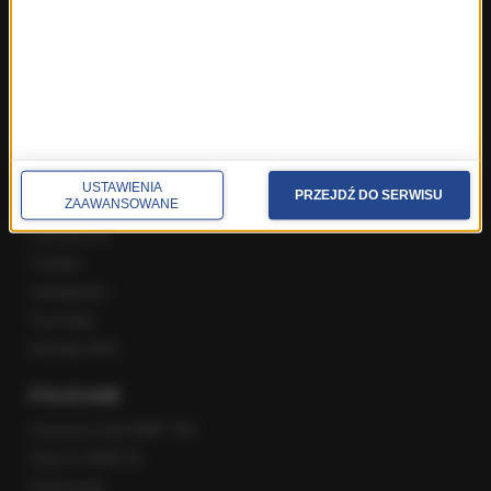
Rozmowa o 7:00 w RMF FM i Radiu RMF24
Poranna rozmowa w RMF FM
Popołudniowa rozmowa w RMF FM
Gość Krzysztofa Ziemca w RMF FM
Rozmowy w Radiu RMF24
SPOŁECZNOŚĆ
USTAWIENIA
PRZEJDŹ DO SERWISU
ZAAWANSOWANE
Facebook
Twitter
Instagram
YouTube
Kanały RSS
POLECANE
Gorąca Linia RMF FM
Staż w RMF24
Patronaty