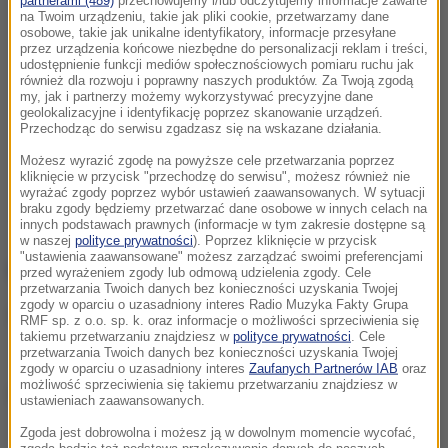
partnerami (489)
przechowujemy i/lub odczytujemy informacje zawarte
na Twoim urządzeniu, takie jak pliki cookie, przetwarzamy dane
osobowe, takie jak unikalne identyfikatory, informacje przesyłane
przez urządzenia końcowe niezbędne do personalizacji reklam i treści,
udostępnienie funkcji mediów społecznościowych pomiaru ruchu jak
również dla rozwoju i poprawny naszych produktów. Za Twoją zgodą
my, jak i partnerzy możemy wykorzystywać precyzyjne dane
geolokalizacyjne i identyfikację poprzez skanowanie urządzeń.
Przechodząc do serwisu zgadzasz się na wskazane działania.
Możesz wyrazić zgodę na powyższe cele przetwarzania poprzez
kliknięcie w przycisk "przechodzę do serwisu", możesz również nie
wyrażać zgody poprzez wybór ustawień zaawansowanych. W sytuacji
braku zgody będziemy przetwarzać dane osobowe w innych celach na
innych podstawach prawnych (informacje w tym zakresie dostępne są
w naszej
polityce prywatności
). Poprzez kliknięcie w przycisk
"ustawienia zaawansowane" możesz zarządzać swoimi preferencjami
przed wyrażeniem zgody lub odmową udzielenia zgody. Cele
przetwarzania Twoich danych bez konieczności uzyskania Twojej
zgody w oparciu o uzasadniony interes Radio Muzyka Fakty Grupa
RMF sp. z o.o. sp. k. oraz informacje o możliwości sprzeciwienia się
takiemu przetwarzaniu znajdziesz w
polityce prywatności
. Cele
przetwarzania Twoich danych bez konieczności uzyskania Twojej
zgody w oparciu o uzasadniony interes
Zaufanych Partnerów IAB
oraz
możliwość sprzeciwienia się takiemu przetwarzaniu znajdziesz w
ustawieniach zaawansowanych.
Zgoda jest dobrowolna i możesz ją w dowolnym momencie wycofać,