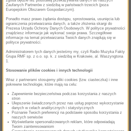
zgoda będzie też podstawą przekazywania danych do naszych
Zaufanych Partnerów z siedzibą w państwach trzecich (poza
Europejskim Obszarem Gospodarczym).
Ponadto masz prawo żądania dostępu, sprostowania, usunięcia lub
ograniczenia przetwarzania danych, a także złożenia skargi do
Prezesa Urzędu Ochrony Danych Osobowych. W polityce prywatności
znajdziesz informacje jak wykonać swoje prawa. Szczegółowe
informacje na temat przetwarzania Twoich danych znajdują się w
polityce prywatności.
Administratorem tych danych jesteśmy my, czyli Radio Muzyka Fakty
Grupa RMF sp. z o.o. sp. k. z siedzibą w Krakowie, al. Waszyngtona
1.
Stosowanie plików cookies i innych technologii
Wraz z partnerami stosujemy pliki cookies (tzw. ciasteczka) i inne
pokrewne technologie, które mają na celu:
Zapewnienie bezpieczeństwa podczas korzystania z naszych
stron
Ulepszenie świadczonych przez nas usług poprzez wykorzystanie
danych w celach analitycznych i statystycznych
Poznanie Twoich preferencji na podstawie sposobu korzystania z
naszych serwisów
Wyświetlanie spersonalizowanych reklam, które odpowiadają
Twoim zainteresowaniom