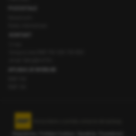
POZOSTAŁE
Newsroom
Radio internetowe
KONTAKT
O nas
Gorąca Linia RMF FM: 600 700 800
email: fakty@rmf.fm
APLIKACJE MOBILNE
RMF FM
RMF ON
Korzystanie z portalu oznacza akceptację
Regulaminu
.
Polityka Cookies
.
SpeakUp
.
Prywatność
.