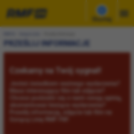
Słuchaj
RMF24
Gorąca Linia
Prześlij informacje
PRZEŚLIJ INFORMACJE
Czekamy na Twój sygnał!
Jesteś świadkiem ważnego wydarzenia?
Masz interesujący film lub zdjęcie?
Chcesz podzielić się z nami swoją opinią,
skomentować bieżące wydarzenia?
Prześlij informację, zdjęcie lub film na
Gorącą Linię RMF FM!