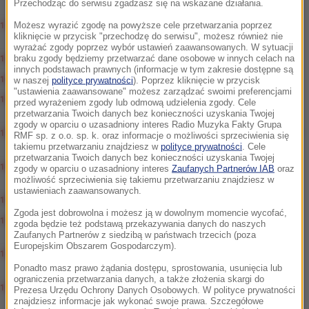
Przechodząc do serwisu zgadzasz się na wskazane działania.
rozświetlą niebo
Zgorzelski zwrócił się do koalicjantów. Chodzi o projekt
Możesz wyrazić zgodę na powyższe cele przetwarzania poprzez
17:09
kliknięcie w przycisk "przechodzę do serwisu", możesz również nie
ustawy
wyrażać zgody poprzez wybór ustawień zaawansowanych. W sytuacji
Ryzyko poważnej awarii jądrowej. MAEA ostrzega
braku zgody będziemy przetwarzać dane osobowe w innych celach na
16:23
innych podstawach prawnych (informacje w tym zakresie dostępne są
Białoruś wypuszcza więźniów politycznych. Wśród nich Polak
16:11
w naszej
polityce prywatności
). Poprzez kliknięcie w przycisk
"ustawienia zaawansowane" możesz zarządzać swoimi preferencjami
Prawie 500 osób ewakuowanych z pociągu. W środku
15:55
przed wyrażeniem zgody lub odmową udzielenia zgody. Cele
podejrzany pakunek
przetwarzania Twoich danych bez konieczności uzyskania Twojej
zgody w oparciu o uzasadniony interes Radio Muzyka Fakty Grupa
"Normalsi" albo "oszołomy" od Brauna. Kosiniak-Kamysz kreśli
15:41
RMF sp. z o.o. sp. k. oraz informacje o możliwości sprzeciwienia się
wizję na 2027 r.
takiemu przetwarzaniu znajdziesz w
polityce prywatności
. Cele
przetwarzania Twoich danych bez konieczności uzyskania Twojej
Jest decyzja ws. prokuratora, który spowodował kolizję i
14:36
zgody w oparciu o uzasadniony interes
Zaufanych Partnerów IAB
oraz
odmówił badania alkomatem
możliwość sprzeciwienia się takiemu przetwarzaniu znajdziesz w
ustawieniach zaawansowanych.
Tusk: Jestem dumny, ale Polska zasługuje na więcej
14:01
Zgoda jest dobrowolna i możesz ją w dowolnym momencie wycofać,
Uścisk dłoni z Putinem i słowa o Ukrainie. Erdogan czuje
13:22
zgoda będzie też podstawą przekazywania danych do naszych
szanse na pokój
Zaufanych Partnerów z siedzibą w państwach trzecich (poza
Europejskim Obszarem Gospodarczym).
Od monopolowego po studio karate. Ten szop to notoryczny
13:13
włamywacz
Ponadto masz prawo żądania dostępu, sprostowania, usunięcia lub
ograniczenia przetwarzania danych, a także złożenia skargi do
Dwa zabiegi naraz, by uniknąć nowego udaru. Śląski szpital z
13:08
Prezesa Urzędu Ochrony Danych Osobowych. W polityce prywatności
wyjątkową procedurą
znajdziesz informacje jak wykonać swoje prawa. Szczegółowe