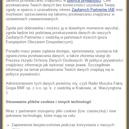
takiemu przetwarzaniu znajdziesz w
polityce prywatności
. Cele
przetwarzania Twoich danych bez konieczności uzyskania Twojej
Młodzi biją rekordy i szykują się na mistrzostwa. Kto
zgody w oparciu o uzasadniony interes
Zaufanych Partnerów IAB
oraz
zostanie nową gwiazdą lekkoatletyki?
możliwość sprzeciwienia się takiemu przetwarzaniu znajdziesz w
ustawieniach zaawansowanych.
Zgoda jest dobrowolna i możesz ją w dowolnym momencie wycofać,
zgoda będzie też podstawą przekazywania danych do naszych
Zaufanych Partnerów z siedzibą w państwach trzecich (poza
Europejskim Obszarem Gospodarczym).
Wtorek, 24 lutego (10:35)
"Nie robię zakupów. Żyję bezgotówkowo". Kolejny
Ponadto masz prawo żądania dostępu, sprostowania, usunięcia lub
trend jak morsowanie czy cyfrowy detoks?
ograniczenia przetwarzania danych, a także złożenia skargi do
Prezesa Urzędu Ochrony Danych Osobowych. W polityce prywatności
znajdziesz informacje jak wykonać swoje prawa. Szczegółowe
informacje na temat przetwarzania Twoich danych znajdują się w
polityce prywatności.
Administratorem tych danych jesteśmy my, czyli Radio Muzyka Fakty
Wtorek, 17 lutego (10:59)
Grupa RMF sp. z o.o. sp. k. z siedzibą w Krakowie, al. Waszyngtona
Lawinowe ABC: Ratownik TOPR wyjaśnia, jak
1.
ratować życie w górach
Stosowanie plików cookies i innych technologii
Wraz z partnerami stosujemy pliki cookies (tzw. ciasteczka) i inne
pokrewne technologie, które mają na celu:
Zapewnienie bezpieczeństwa podczas korzystania z naszych