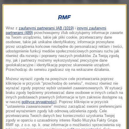
Armand Duplantis wraca do Polski. "Toruń to moje
szczęśliwe miejsce"
Wraz z
zaufanymi partnerami IAB (1019)
i
innymi zaufanymi
partnerami (489)
przechowujemy i/lub odczytujemy informacje zawarte
Czwartek, 5 marca (14:06)
na Twoim urządzeniu, takie jak pliki cookie, przetwarzamy dane
osobowe, takie jak unikalne identyfikatory, informacje przesyłane
"Przeskocz Duplantisa" i baw się jak nigdy. Oto, co
przez urządzenia końcowe niezbędne do personalizacji reklam i treści,
czeka na kibiców podczas Halowych Mistrzostw
udostępnienie funkcji mediów społecznościowych pomiaru ruchu jak
Świata 2026!
również dla rozwoju i poprawny naszych produktów. Za Twoją zgodą
my, jak i partnerzy możemy wykorzystywać precyzyjne dane
geolokalizacyjne i identyfikację poprzez skanowanie urządzeń.
Przechodząc do serwisu zgadzasz się na wskazane działania.
Możesz wyrazić zgodę na powyższe cele przetwarzania poprzez
kliknięcie w przycisk "przechodzę do serwisu", możesz również nie
Czwartek, 5 marca (11:56)
wyrażać zgody poprzez wybór ustawień zaawansowanych. W sytuacji
Edukacja, która inspiruje. Akademia Klimatu zawita
braku zgody będziemy przetwarzać dane osobowe w innych celach na
innych podstawach prawnych (informacje w tym zakresie dostępne są
do Twojego miasta
w naszej
polityce prywatności
). Poprzez kliknięcie w przycisk
"ustawienia zaawansowane" możesz zarządzać swoimi preferencjami
przed wyrażeniem zgody lub odmową udzielenia zgody. Cele
przetwarzania Twoich danych bez konieczności uzyskania Twojej
zgody w oparciu o uzasadniony interes Radio Muzyka Fakty Grupa
RMF sp. z o.o. sp. k. oraz informacje o możliwości sprzeciwienia się
Czwartek, 5 marca (10:17)