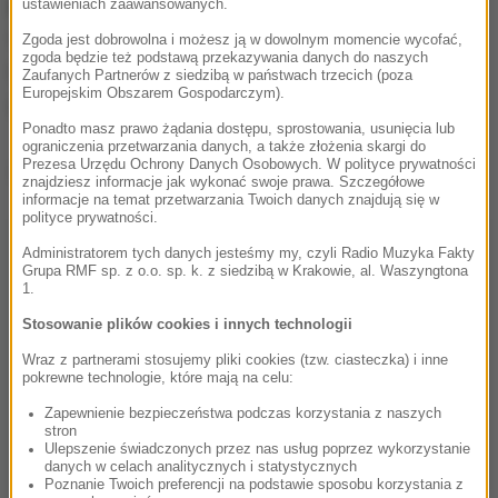
przestrzenie podziemne
w południowej Europie i
ustawieniach zaawansowanych.
wschodniej części Morza Śródziemnego. Ich
Zgoda jest dobrowolna i możesz ją w dowolnym momencie wycofać,
zgoda będzie też podstawą przekazywania danych do naszych
izolowane populacje często ewoluują w odrębne
Zaufanych Partnerów z siedzibą w państwach trzecich (poza
Europejskim Obszarem Gospodarczym).
gatunki na wyspach lub w systemach jaskiń.
Ponadto masz prawo żądania dostępu, sprostowania, usunięcia lub
ograniczenia przetwarzania danych, a także złożenia skargi do
Prezesa Urzędu Ochrony Danych Osobowych. W polityce prywatności
Dalsza część artykułu pod materiałem video:
znajdziesz informacje jak wykonać swoje prawa. Szczegółowe
informacje na temat przetwarzania Twoich danych znajdują się w
polityce prywatności.
Administratorem tych danych jesteśmy my, czyli Radio Muzyka Fakty
Grupa RMF sp. z o.o. sp. k. z siedzibą w Krakowie, al. Waszyngtona
1.
Stosowanie plików cookies i innych technologii
Wraz z partnerami stosujemy pliki cookies (tzw. ciasteczka) i inne
pokrewne technologie, które mają na celu:
Zapewnienie bezpieczeństwa podczas korzystania z naszych
stron
Ulepszenie świadczonych przez nas usług poprzez wykorzystanie
danych w celach analitycznych i statystycznych
Poznanie Twoich preferencji na podstawie sposobu korzystania z