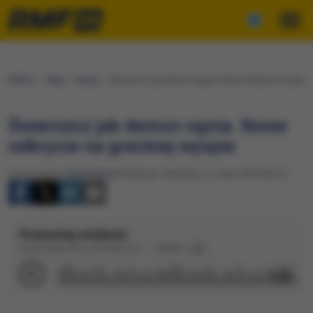
RMF24
Fakty
Nauka
Świerszcz jak demon ognia. Nowe odkrycie na greck
Świerszcz jak demon ognia. Nowe
odkrycie na greckiej wyspie
Opracowanie:
Maciej Nycz
Publikacja: Niedziela, 31 maja 2026 (08:57)
Posłuchaj artykułu
Dźwięk wygenerowany automatycznie
Podkład
1:53