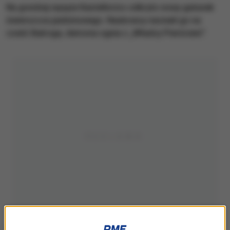
Na greckiej wyspie Kastellorizo odkryto nowy gatunek
świerszcza jaskiniowego. Naukowcy nazwali go na
cześć Balroga, demona ognia z „Władcy Pierścieni”.