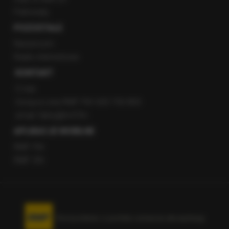
Patronaty
POZOSTAŁE
Newsroom
Radio internetowe
KONTAKT
O nas
Gorąca Linia RMF FM: 600 700 800
email: fakty@rmf.fm
APLIKACJE MOBILNE
RMF FM
RMF ON
Korzystanie z portalu oznacza akceptację