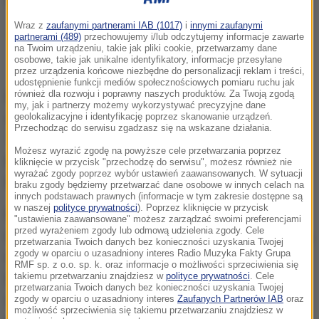
Wraz z
zaufanymi partnerami IAB (1017)
i
innymi zaufanymi
Więcej informacji z kraju i ze świata
partnerami (489)
przechowujemy i/lub odczytujemy informacje zawarte
na Twoim urządzeniu, takie jak pliki cookie, przetwarzamy dane
znajdziesz
na stronie głównej rmf24.pl
osobowe, takie jak unikalne identyfikatory, informacje przesyłane
przez urządzenia końcowe niezbędne do personalizacji reklam i treści,
udostępnienie funkcji mediów społecznościowych pomiaru ruchu jak
Kastelorizo to niewielka grecka wyspa, położona
również dla rozwoju i poprawny naszych produktów. Za Twoją zgodą
my, jak i partnerzy możemy wykorzystywać precyzyjne dane
zaledwie 3 kilometry od południowych wybrzeży
geolokalizacyjne i identyfikację poprzez skanowanie urządzeń.
Przechodząc do serwisu zgadzasz się na wskazane działania.
Turcji. To tam naukowcy znaleźli
nieznanego
Możesz wyrazić zgodę na powyższe cele przetwarzania poprzez
wcześniej owada, który żyje w sieci sztucznych
kliknięcie w przycisk "przechodzę do serwisu", możesz również nie
wyrażać zgody poprzez wybór ustawień zaawansowanych. W sytuacji
tuneli,
wydrążonych przez człowieka.
braku zgody będziemy przetwarzać dane osobowe w innych celach na
innych podstawach prawnych (informacje w tym zakresie dostępne są
w naszej
polityce prywatności
). Poprzez kliknięcie w przycisk
Na łamach "Journal of Orthoptera Research"
"ustawienia zaawansowane" możesz zarządzać swoimi preferencjami
przed wyrażeniem zgody lub odmową udzielenia zgody. Cele
naukowcy relacjonują, że nowy gatunek, który odkryli,
przetwarzania Twoich danych bez konieczności uzyskania Twojej
zgody w oparciu o uzasadniony interes Radio Muzyka Fakty Grupa
należy do świerszczy jaskiniowych z rodzaju
RMF sp. z o.o. sp. k. oraz informacje o możliwości sprzeciwienia się
Dolichopoda, zamieszkujących ciemne, wilgotne
takiemu przetwarzaniu znajdziesz w
polityce prywatności
. Cele
przetwarzania Twoich danych bez konieczności uzyskania Twojej
środowiska, takie jak
jaskinie, szczeliny i
zgody w oparciu o uzasadniony interes
Zaufanych Partnerów IAB
oraz
możliwość sprzeciwienia się takiemu przetwarzaniu znajdziesz w