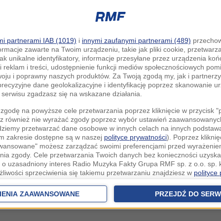
ego WOPR-u.
nku na wodzie cały czas
zwracać uwagę na pogodę i
i partnerami IAB (1019)
i
innymi zaufanymi partnerami (489)
przechow
ormacje zawarte na Twoim urządzeniu, takie jak pliki cookie, przetwar
jak unikalne identyfikatory, informacje przesyłane przez urządzenia k
i reklam i treści, udostępnienie funkcji mediów społecznościowych pom
ągającego pogorszenia pogody, powinniśmy natychmias
woju i poprawny naszych produktów. Za Twoją zgodą my, jak i partner
brzeg.
Lepiej sztormową pogodę przeczekać na lądzie
recyzyjne dane geolokalizacyjne i identyfikację poprzez skanowanie u
serwisu zgadzasz się na wskazane działania.
odzie" - podkreślono w komunikacie.
zgodę na powyższe cele przetwarzania poprzez kliknięcie w przycisk 
z również nie wyrażać zgody poprzez wybór ustawień zaawansowanych
dziemy przetwarzać dane osobowe w innych celach na innych podsta
ym zakresie dostępne są w naszej
polityce prywatności
). Poprzez kliknię
awansowane" możesz zarządzać swoimi preferencjami przed wyrażenie
ia zgody. Cele przetwarzania Twoich danych bez konieczności uzyska
 o uzasadniony interes Radio Muzyka Fakty Grupa RMF sp. z o.o. sp. k
chcesz widzieć więcej artykułów od RMF24?
dodaj w 
żliwości sprzeciwienia się takiemu przetwarzaniu znajdziesz w
polityce
nia Twoich danych bez konieczności uzyskania Twojej zgody w oparci
ch Partnerów IAB
oraz możliwość sprzeciwienia się takiemu przetwarza
IENIA ZAAWANSOWANE
PRZEJDŹ DO SERW
aawansowanych.
rowolna i możesz ją w dowolnym momencie wycofać, zgoda będzie też