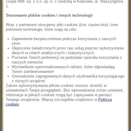
Grupa RMF sp. z o.o. sp. k. z siedzibą w Krakowie, al. Waszyngtona
1.
Stosowanie plików cookies i innych technologii
Trzy dni niewoli
Wraz z partnerami stosujemy pliki cookies (tzw. ciasteczka) i inne
pokrewne technologie, które mają na celu:
Kobieta została uwięziona w opuszczonym budynku,
Zapewnienie bezpieczeństwa podczas korzystania z naszych
stron
gdzie przez kolejne 36 godzin była wielokrotnie
Ulepszenie świadczonych przez nas usług poprzez wykorzystanie
danych w celach analitycznych i statystycznych
gwałcona przez pięciu mężczyzn.
Oprawcy nie tylko
Poznanie Twoich preferencji na podstawie sposobu korzystania z
naszych serwisów
wykorzystywali ją seksualnie, ale także grozili jej
Wyświetlanie spersonalizowanych reklam, które odpowiadają
Twoim zainteresowaniom
śmiercią i regularnie podawali substancje
Gromadzenie zagregowanych danych użytkownika korzystającego
odurzające, które miały uniemożliwić jej ucieczkę i
z różnych urządzeń
Zakres wykorzystywania plików cookies możesz określić w
stłumić wolę walki.
ustawieniach Twojej przeglądarki. Bez wprowadzenia zmian ustawień,
informacje w plikach cookies mogą być zapisywane w pamięci
Twojego urządzenia. Więcej szczegółów znajdziesz w
Polityce
Po trzech dniach piekła, kobieta podjęła desperacką
cookies
.
próbę ucieczki.
Wykorzystując moment nieuwagi
oprawców, wybiegła półnaga na ulicę
. Wołanie o
pomoc usłyszał przypadkowy przechodzień, który