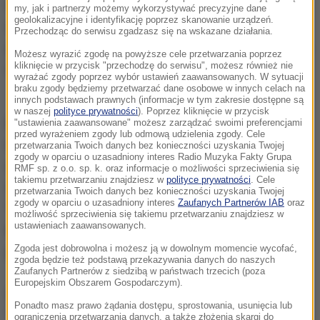
wydziału dziecięcego "Żegoty", uratowała 2,5 tys.
my, jak i partnerzy możemy wykorzystywać precyzyjne dane
geolokalizacyjne i identyfikację poprzez skanowanie urządzeń.
dzieci żydowskich, wywożąc je z warszawskiego
Przechodząc do serwisu zgadzasz się na wskazane działania.
getta i ukrywając w polskich rodzinach, sierocińcach
Możesz wyrazić zgodę na powyższe cele przetwarzania poprzez
kliknięcie w przycisk "przechodzę do serwisu", możesz również nie
i klasztorach.
wyrażać zgody poprzez wybór ustawień zaawansowanych. W sytuacji
braku zgody będziemy przetwarzać dane osobowe w innych celach na
innych podstawach prawnych (informacje w tym zakresie dostępne są
w naszej
polityce prywatności
). Poprzez kliknięcie w przycisk
Dokument Wolfa to zapis fragmentów rozmów
"ustawienia zaawansowane" możesz zarządzać swoimi preferencjami
przed wyrażeniem zgody lub odmową udzielenia zgody. Cele
reżysera z Ireną Sendlerową, przeprowadzonych w
przetwarzania Twoich danych bez konieczności uzyskania Twojej
zgody w oparciu o uzasadniony interes Radio Muzyka Fakty Grupa
ostatnim okresie jej życia; jej wspomnień z czasów
RMF sp. z o.o. sp. k. oraz informacje o możliwości sprzeciwienia się
takiemu przetwarzaniu znajdziesz w
polityce prywatności
. Cele
II wojny światowej. Sendlerowa mówi w filmie m.in.:
przetwarzania Twoich danych bez konieczności uzyskania Twojej
zgody w oparciu o uzasadniony interes
Zaufanych Partnerów IAB
oraz
"Nie jestem bohaterką. Po prostu robiłam to, co
możliwość sprzeciwienia się takiemu przetwarzaniu znajdziesz w
ustawieniach zaawansowanych.
kazało mi serce"; "Inni też ratowali. Trzeba to
Zgoda jest dobrowolna i możesz ją w dowolnym momencie wycofać,
podkreślić".
zgoda będzie też podstawą przekazywania danych do naszych
Zaufanych Partnerów z siedzibą w państwach trzecich (poza
Europejskim Obszarem Gospodarczym).
Wolf jest operatorem - autorem zdjęć m.in. do
Ponadto masz prawo żądania dostępu, sprostowania, usunięcia lub
"Syberiady polskiej" Janusza Zaorskiego, reżyserem,
ograniczenia przetwarzania danych, a także złożenia skargi do