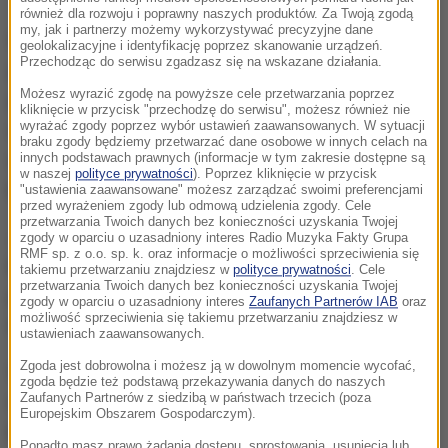
również dla rozwoju i poprawny naszych produktów. Za Twoją zgodą
my, jak i partnerzy możemy wykorzystywać precyzyjne dane
Według polityka Nowej Lewicy
nowe przepisy mogą
geolokalizacyjne i identyfikację poprzez skanowanie urządzeń.
Przechodząc do serwisu zgadzasz się na wskazane działania.
znacząco wpłynąć na sytuację mieszkaniową w
Możesz wyrazić zgodę na powyższe cele przetwarzania poprzez
dużych miastach
- możliwe, że część mieszkań
kliknięcie w przycisk "przechodzę do serwisu", możesz również nie
wyrażać zgody poprzez wybór ustawień zaawansowanych. W sytuacji
wykorzystywanych dziś jako apartamenty na
braku zgody będziemy przetwarzać dane osobowe w innych celach na
wynajem krótkoterminowy wróci na rynek
innych podstawach prawnych (informacje w tym zakresie dostępne są
w naszej
polityce prywatności
). Poprzez kliknięcie w przycisk
klasycznego najmu.
"ustawienia zaawansowane" możesz zarządzać swoimi preferencjami
przed wyrażeniem zgody lub odmową udzielenia zgody. Cele
przetwarzania Twoich danych bez konieczności uzyskania Twojej
Jak zaznaczył, szczególnie dotyczy to lokali w
zgody w oparciu o uzasadniony interes Radio Muzyka Fakty Grupa
RMF sp. z o.o. sp. k. oraz informacje o możliwości sprzeciwienia się
blokach i kamienicach, które pierwotnie były
takiemu przetwarzaniu znajdziesz w
polityce prywatności
. Cele
przetwarzania Twoich danych bez konieczności uzyskania Twojej
przeznaczone do funkcji mieszkaniowej, a nie
zgody w oparciu o uzasadniony interes
Zaufanych Partnerów IAB
oraz
możliwość sprzeciwienia się takiemu przetwarzaniu znajdziesz w
hotelowej.
ustawieniach zaawansowanych.
Zgoda jest dobrowolna i możesz ją w dowolnym momencie wycofać,
Według Lewandowskiego skutki społeczne
zgoda będzie też podstawą przekazywania danych do naszych
Zaufanych Partnerów z siedzibą w państwach trzecich (poza
niekontrolowanego rozwoju najmu
Europejskim Obszarem Gospodarczym).
krótkoterminowego są coraz bardziej widoczne.
Ponadto masz prawo żądania dostępu, sprostowania, usunięcia lub