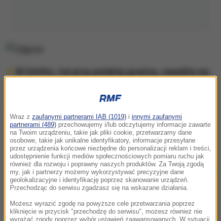
W Görlitz, tuż przy polskiej granicy, zawaliła się
kamienica w zabytkowej części miasta.
Przyczyną najprawdopodobniej była eksplozja
Wraz z
zaufanymi partnerami IAB (1019)
i
innymi zaufanymi
gazu.
partnerami (489)
przechowujemy i/lub odczytujemy informacje zawarte
na Twoim urządzeniu, takie jak pliki cookie, przetwarzamy dane
osobowe, takie jak unikalne identyfikatory, informacje przesyłane
Trzy osoby są nadal poszukiwane pod gruzami.
przez urządzenia końcowe niezbędne do personalizacji reklam i treści,
udostępnienie funkcji mediów społecznościowych pomiaru ruchu jak
również dla rozwoju i poprawny naszych produktów. Za Twoją zgodą
Więcej najnowszych i najważniejszych informacji
my, jak i partnerzy możemy wykorzystywać precyzyjne dane
geolokalizacyjne i identyfikację poprzez skanowanie urządzeń.
z kraju i ze świata znajdziesz na stronie głównej
Przechodząc do serwisu zgadzasz się na wskazane działania.
RMF24.pl
Możesz wyrazić zgodę na powyższe cele przetwarzania poprzez
kliknięcie w przycisk "przechodzę do serwisu", możesz również nie
wyrażać zgody poprzez wybór ustawień zaawansowanych. W sytuacji