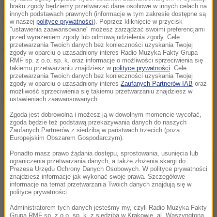
W poniedziałek po południu w Görlitz doszło do
braku zgody będziemy przetwarzać dane osobowe w innych celach na
innych podstawach prawnych (informacje w tym zakresie dostępne są
zawalenia się kamienicy. Okoliczni mieszkańcy
w naszej
polityce prywatności
). Poprzez kliknięcie w przycisk
"ustawienia zaawansowane" możesz zarządzać swoimi preferencjami
najpierw usłyszeli potężny huk, potem
runął jeden z
przed wyrażeniem zgody lub odmową udzielenia zgody. Cele
przetwarzania Twoich danych bez konieczności uzyskania Twojej
domów w zabytkowej części miasta.
zgody w oparciu o uzasadniony interes Radio Muzyka Fakty Grupa
RMF sp. z o.o. sp. k. oraz informacje o możliwości sprzeciwienia się
takiemu przetwarzaniu znajdziesz w
polityce prywatności
. Cele
Według wstępnych ustaleń przyczyną katastrofy
przetwarzania Twoich danych bez konieczności uzyskania Twojej
zgody w oparciu o uzasadniony interes
Zaufanych Partnerów IAB
oraz
była eksplozja gazu. Taką informację przekazał
możliwość sprzeciwienia się takiemu przetwarzaniu znajdziesz w
burmistrz miasta Octavian Ursu.
ustawieniach zaawansowanych.
Zgoda jest dobrowolna i możesz ją w dowolnym momencie wycofać,
zgoda będzie też podstawą przekazywania danych do naszych
Dalsza część artykułu pod materiałem video:
Zaufanych Partnerów z siedzibą w państwach trzecich (poza
Europejskim Obszarem Gospodarczym).
Ponadto masz prawo żądania dostępu, sprostowania, usunięcia lub
ograniczenia przetwarzania danych, a także złożenia skargi do
Prezesa Urzędu Ochrony Danych Osobowych. W polityce prywatności
znajdziesz informacje jak wykonać swoje prawa. Szczegółowe
informacje na temat przetwarzania Twoich danych znajdują się w
polityce prywatności.
Administratorem tych danych jesteśmy my, czyli Radio Muzyka Fakty
Grupa RMF sp. z o.o. sp. k. z siedzibą w Krakowie, al. Waszyngtona