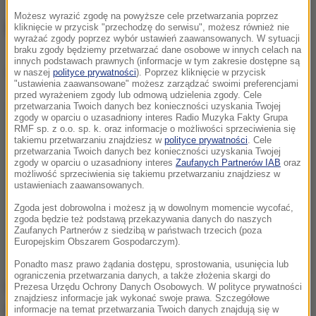
Możesz wyrazić zgodę na powyższe cele przetwarzania poprzez
Metamorfoza na Półwyspie Helskim
kliknięcie w przycisk "przechodzę do serwisu", możesz również nie
wyrażać zgody poprzez wybór ustawień zaawansowanych. W sytuacji
braku zgody będziemy przetwarzać dane osobowe w innych celach na
innych podstawach prawnych (informacje w tym zakresie dostępne są
Dalsza część artykułu pod materiałem video:
w naszej
polityce prywatności
). Poprzez kliknięcie w przycisk
"ustawienia zaawansowane" możesz zarządzać swoimi preferencjami
przed wyrażeniem zgody lub odmową udzielenia zgody. Cele
przetwarzania Twoich danych bez konieczności uzyskania Twojej
zgody w oparciu o uzasadniony interes Radio Muzyka Fakty Grupa
RMF sp. z o.o. sp. k. oraz informacje o możliwości sprzeciwienia się
takiemu przetwarzaniu znajdziesz w
polityce prywatności
. Cele
przetwarzania Twoich danych bez konieczności uzyskania Twojej
zgody w oparciu o uzasadniony interes
Zaufanych Partnerów IAB
oraz
możliwość sprzeciwienia się takiemu przetwarzaniu znajdziesz w
ustawieniach zaawansowanych.
Zgoda jest dobrowolna i możesz ją w dowolnym momencie wycofać,
zgoda będzie też podstawą przekazywania danych do naszych
Zaufanych Partnerów z siedzibą w państwach trzecich (poza
Europejskim Obszarem Gospodarczym).
Ponadto masz prawo żądania dostępu, sprostowania, usunięcia lub
ograniczenia przetwarzania danych, a także złożenia skargi do
Morskie kąpiele w Kuźnicy wejdą na zupełnie nowy
Prezesa Urzędu Ochrony Danych Osobowych. W polityce prywatności
znajdziesz informacje jak wykonać swoje prawa. Szczegółowe
poziom, gdyż
miejsca na plaży wyraźnie przybyło
.
informacje na temat przetwarzania Twoich danych znajdują się w