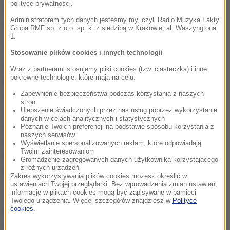
polityce prywatności.
Sfinalizowano tam kluczowy etap zabezpieczania
Administratorem tych danych jesteśmy my, czyli Radio Muzyka Fakty
wybrzeża przed erozją.
Grupa RMF sp. z o.o. sp. k. z siedzibą w Krakowie, al. Waszyngtona
1.
W Kuźnicy,
na odcinku 700 m
, wzmocniono brzeg o
Stosowanie plików cookies i innych technologii
ponad 160 tys. m sześc., co w efekcie
poszerzyło
Wraz z partnerami stosujemy pliki cookies (tzw. ciasteczka) i inne
pokrewne technologie, które mają na celu:
plażę z około 20 do 90 m szerokości.
Prace
zakończyły się w połowie marca, a wykorzystany
Zapewnienie bezpieczeństwa podczas korzystania z naszych
stron
materiał pochodził z osadników oraz toru
Ulepszenie świadczonych przez nas usług poprzez wykorzystanie
danych w celach analitycznych i statystycznych
podejściowego do Portu Władysławowo
- tłumaczyła
Poznanie Twoich preferencji na podstawie sposobu korzystania z
naszych serwisów
rzeczniczka Urzędu Morskiego w Gdyni Magdalena
Wyświetlanie spersonalizowanych reklam, które odpowiadają
Twoim zainteresowaniom
Kierzkowska w rozmowie z Polską Agencją
Gromadzenie zagregowanych danych użytkownika korzystającego
z różnych urządzeń
Prasową.
Zakres wykorzystywania plików cookies możesz określić w
ustawieniach Twojej przeglądarki. Bez wprowadzenia zmian ustawień,
informacje w plikach cookies mogą być zapisywane w pamięci
To jednak nie koniec przygotowań do sezonu.
Twojego urządzenia. Więcej szczegółów znajdziesz w
Polityce
cookies
.
Podobne działania ochronne czekają w najbliższym
czasie sam Cypel Półwyspu Helskiego.