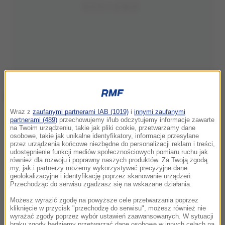
Wraz z
zaufanymi partnerami IAB (1019)
i
innymi zaufanymi
partnerami (489)
przechowujemy i/lub odczytujemy informacje zawarte
24 osoby z komisji wyborczych w Siedlcach
na Twoim urządzeniu, takie jak pliki cookie, przetwarzamy dane
osobowe, takie jak unikalne identyfikatory, informacje przesyłane
usłyszały zarzuty prokuratorskie.
przez urządzenia końcowe niezbędne do personalizacji reklam i treści,
udostępnienie funkcji mediów społecznościowych pomiaru ruchu jak
Zarzuty dotyczą nieumyślnego niedopełnienia
również dla rozwoju i poprawny naszych produktów. Za Twoją zgodą
my, jak i partnerzy możemy wykorzystywać precyzyjne dane
obowiązków przy liczeniu głosów.
geolokalizacyjne i identyfikację poprzez skanowanie urządzeń.
Przechodząc do serwisu zgadzasz się na wskazane działania.
Nieprawidłowości miały wpływ na wyniki
Możesz wyrazić zgodę na powyższe cele przetwarzania poprzez
kliknięcie w przycisk "przechodzę do serwisu", możesz również nie
wyborów i protokoły głosowania.
wyrażać zgody poprzez wybór ustawień zaawansowanych. W sytuacji
braku zgody będziemy przetwarzać dane osobowe w innych celach na