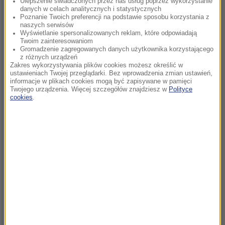
doby
stan Nowy
Ulepszenie świadczonych przez nas usług poprzez wykorzystanie
danych w celach analitycznych i statystycznych
Jork odnotował
Poznanie Twoich preferencji na podstawie sposobu korzystania z
naszych serwisów
231 zgonów z
Wyświetlanie spersonalizowanych reklam, które odpowiadają
Twoim zainteresowaniom
powodu
Gromadzenie zagregowanych danych użytkownika korzystającego
z różnych urządzeń
koronawirusa
. Od
Zakres wykorzystywania plików cookies możesz określić w
ustawieniach Twojej przeglądarki. Bez wprowadzenia zmian ustawień,
wybuchu pandemii
informacje w plikach cookies mogą być zapisywane w pamięci
Twojego urządzenia. Więcej szczegółów znajdziesz w
Polityce
było ich już
cookies
.
21 188.
* Organizacja
Narodów
Zjednoczonych
zaapelowała
o zbiórkę nowych
funduszy w
wysokości
4,7