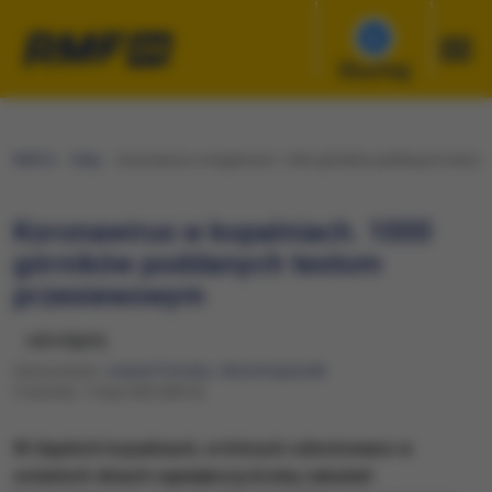
Słuchaj
RMF24
Fakty
Koronawirus w kopalniach. 1000 górników poddanych testo
Koronawirus w kopalniach. 1000
górników poddanych testom
przesiewowym
udostępnij
Opracowanie:
Joanna Potocka
,
Anna Kropaczek
Czwartek, 7 maja 2020 (08:24)
W śląskich kopalniach, w których odnotowano w
ostatnich dniach największą liczbę zakażeń