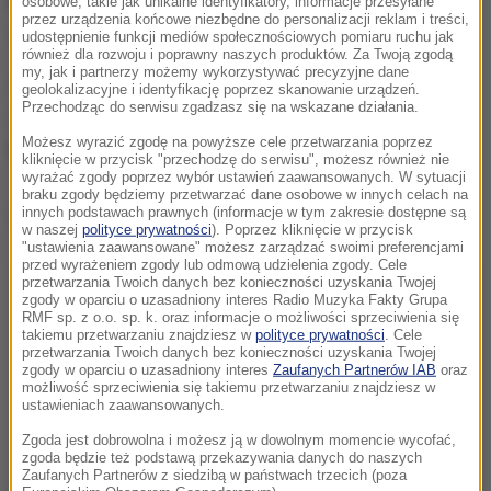
badanych osób, a tym samym powinno przyczynić
osobowe, takie jak unikalne identyfikatory, informacje przesyłane
przez urządzenia końcowe niezbędne do personalizacji reklam i treści,
się do ograniczenia rozprzestrzeniania choroby.
udostępnienie funkcji mediów społecznościowych pomiaru ruchu jak
również dla rozwoju i poprawny naszych produktów. Za Twoją zgodą
my, jak i partnerzy możemy wykorzystywać precyzyjne dane
Każdego dnia możliwe jest przeprowadzenie do 200
geolokalizacyjne i identyfikację poprzez skanowanie urządzeń.
Przechodząc do serwisu zgadzasz się na wskazane działania.
testów
- poinformował rzecznik Węglokoksu, do
Możesz wyrazić zgodę na powyższe cele przetwarzania poprzez
którego należy bytomska kopalnia, Jarosław Latacz.
kliknięcie w przycisk "przechodzę do serwisu", możesz również nie
wyrażać zgody poprzez wybór ustawień zaawansowanych. W sytuacji
braku zgody będziemy przetwarzać dane osobowe w innych celach na
Dalsza część artykułu pod materiałem video:
innych podstawach prawnych (informacje w tym zakresie dostępne są
w naszej
polityce prywatności
). Poprzez kliknięcie w przycisk
"ustawienia zaawansowane" możesz zarządzać swoimi preferencjami
przed wyrażeniem zgody lub odmową udzielenia zgody. Cele
przetwarzania Twoich danych bez konieczności uzyskania Twojej
zgody w oparciu o uzasadniony interes Radio Muzyka Fakty Grupa
RMF sp. z o.o. sp. k. oraz informacje o możliwości sprzeciwienia się
takiemu przetwarzaniu znajdziesz w
polityce prywatności
. Cele
przetwarzania Twoich danych bez konieczności uzyskania Twojej
zgody w oparciu o uzasadniony interes
Zaufanych Partnerów IAB
oraz
możliwość sprzeciwienia się takiemu przetwarzaniu znajdziesz w
ustawieniach zaawansowanych.
Zgoda jest dobrowolna i możesz ją w dowolnym momencie wycofać,
zgoda będzie też podstawą przekazywania danych do naszych
Zaufanych Partnerów z siedzibą w państwach trzecich (poza