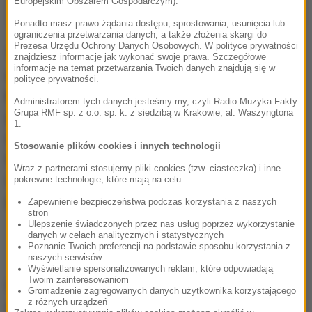
Europejskim Obszarem Gospodarczym).
Ponadto masz prawo żądania dostępu, sprostowania, usunięcia lub
ograniczenia przetwarzania danych, a także złożenia skargi do
Prezesa Urzędu Ochrony Danych Osobowych. W polityce prywatności
Testy będą wykonywane przed bytomską halą
znajdziesz informacje jak wykonać swoje prawa. Szczegółowe
informacje na temat przetwarzania Twoich danych znajdują się w
sportową Na Skarpie przy ulicy Frycza-
polityce prywatności.
Modrzewskiego 5A. W czwartek i piątek od
Administratorem tych danych jesteśmy my, czyli Radio Muzyka Fakty
Grupa RMF sp. z o.o. sp. k. z siedzibą w Krakowie, al. Waszyngtona
godziny 9.00 rano chętni będą mogli podjeżdżać
1.
samochodami do rozstawionych namiotów.
Stosowanie plików cookies i innych technologii
Najpierw specjaliści przeprowadzą wywiad
Wraz z partnerami stosujemy pliki cookies (tzw. ciasteczka) i inne
medyczny, a następnie, w kolejnym namiocie,
pokrewne technologie, które mają na celu:
pobrane będą wymazy do badań.
Zapewnienie bezpieczeństwa podczas korzystania z naszych
stron
Ulepszenie świadczonych przez nas usług poprzez wykorzystanie
danych w celach analitycznych i statystycznych
Poznanie Twoich preferencji na podstawie sposobu korzystania z
naszych serwisów
Wyświetlanie spersonalizowanych reklam, które odpowiadają
Twoim zainteresowaniom
Według ostatnich danych, badania potwierdziły
Gromadzenie zagregowanych danych użytkownika korzystającego
z różnych urządzeń
dotychczas zakażanie SARS-CoV-2 u 346