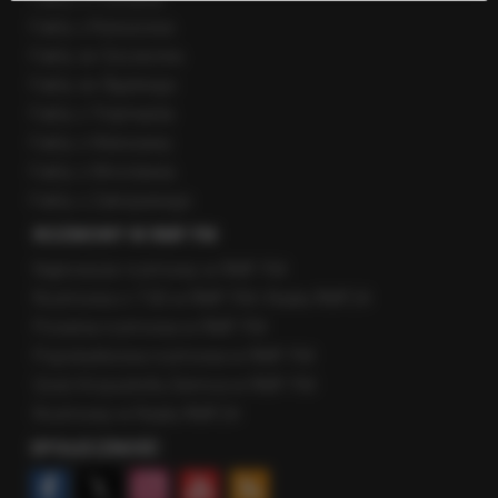
Fakty z Rzeszowa
Fakty ze Szczecina
Fakty ze Śląskiego
Fakty z Trójmiasta
Fakty z Warszawy
Fakty z Wrocławia
Fakty z Zakopanego
ROZMOWY W RMF FM
Najnowsze rozmowy w RMF FM
Rozmowa o 7:00 w RMF FM i Radiu RMF24
Poranna rozmowa w RMF FM
Popołudniowa rozmowa w RMF FM
Gość Krzysztofa Ziemca w RMF FM
Rozmowy w Radiu RMF24
SPOŁECZNOŚĆ