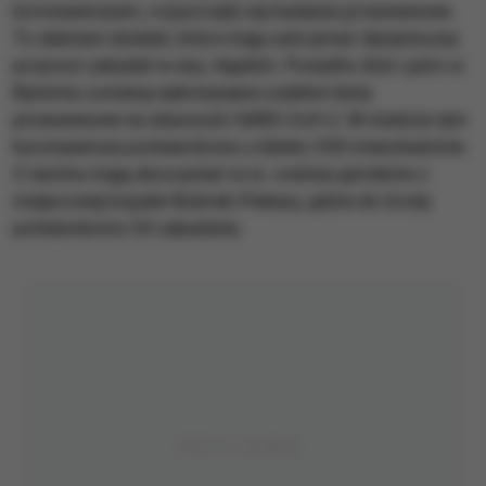
koronawirusem, rozpoczęły się badania przesiewowe.
To element działań, które mają zatrzymać dynamiczny
przyrost zakażeń w woj. śląskim. Ponadto dziś i jutro w
Bytomiu zostaną wykonywane szybkie testy
przesiewowe na obecność SARS-CoV-2. W mieście tym
koronawirusa potwierdzono u blisko 350 mieszkańców.
Z testów mają skorzystać m.in. rodziny górników z
miejscowej kopalni Bobrek-Piekary, gdzie do środy
potwierdzono 54 zakażenia.