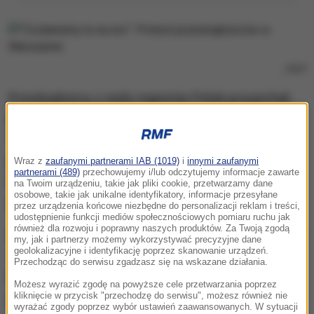
/
PAP
Przedsiębiorcy z wielu regionów Polski przyjechali
do Warszawy, aby zaprotestować przeciw
"zamrożeniu gospodarki" z powodu pandemii. Po
południu jeżdzili wokół Ronda Dmowskiego i trąbili.
Wraz z
zaufanymi partnerami IAB (1019)
i
innymi zaufanymi
partnerami (489)
przechowujemy i/lub odczytujemy informacje zawarte
Policja próbowała skierować ich z ronda na inne
na Twoim urządzeniu, takie jak pliki cookie, przetwarzamy dane
osobowe, takie jak unikalne identyfikatory, informacje przesyłane
ulice.
przez urządzenia końcowe niezbędne do personalizacji reklam i treści,
udostępnienie funkcji mediów społecznościowych pomiaru ruchu jak
również dla rozwoju i poprawny naszych produktów. Za Twoją zgodą
Nie mamy pieniędzy na chleb, nie możemy pracować
my, jak i partnerzy możemy wykorzystywać precyzyjne dane
geolokalizacyjne i identyfikację poprzez skanowanie urządzeń.
- stwierdził w rozmowie z reporterem RMF FM
Przechodząc do serwisu zgadzasz się na wskazane działania.
Michałem Dobrołowiczem jeden z protestujących -
Możesz wyrazić zgodę na powyższe cele przetwarzania poprzez
kliknięcie w przycisk "przechodzę do serwisu", możesz również nie
przedsiębiorca z branży rozrywkowej.
Jestem w
wyrażać zgody poprzez wybór ustawień zaawansowanych. W sytuacji