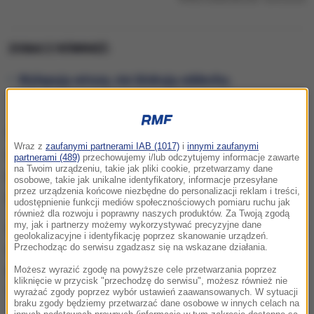
ZOBACZ RÓWNIEŻ:
Wyłapują wirusy, nie blokują oddechu.
Wynaleziono nowe maseczki
Sąd podtrzymał postanowienie prokuratury o
Wraz z
zaufanymi partnerami IAB (1017)
i
innymi zaufanymi
umorzeniu postępowania w dniu 27 czerwca -
partnerami (489)
przechowujemy i/lub odczytujemy informacje zawarte
na Twoim urządzeniu, takie jak pliki cookie, przetwarzamy dane
poinformowała Ptaszek. Od postanowienia sądu nie
osobowe, takie jak unikalne identyfikatory, informacje przesyłane
przez urządzenia końcowe niezbędne do personalizacji reklam i treści,
przysługuje dalsze zażalenie.
udostępnienie funkcji mediów społecznościowych pomiaru ruchu jak
również dla rozwoju i poprawny naszych produktów. Za Twoją zgodą
my, jak i partnerzy możemy wykorzystywać precyzyjne dane
Informacja dotyczy śledztwa Prokuratury Okręgowej
geolokalizacyjne i identyfikację poprzez skanowanie urządzeń.
w Warszawie
w sprawie oszustwa w związku ze
Przechodząc do serwisu zgadzasz się na wskazane działania.
sprzedażą maseczek ochronnych za kwotę 4 mln
Możesz wyrazić zgodę na powyższe cele przetwarzania poprzez
kliknięcie w przycisk "przechodzę do serwisu", możesz również nie
797 tys. zł na szkodę Ministerstwa Zdrowia.
wyrażać zgody poprzez wybór ustawień zaawansowanych. W sytuacji
braku zgody będziemy przetwarzać dane osobowe w innych celach na