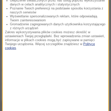
Ulepszenie świadczonych przez nas usług poprzez wykorzystanie
testów na
danych w celach analitycznych i statystycznych
Poznanie Twoich preferencji na podstawie sposobu korzystania z
koronawirusa.
W
naszych serwisów
Wyświetlanie spersonalizowanych reklam, które odpowiadają
kraju jest 10 946
Twoim zainteresowaniom
Gromadzenie zagregowanych danych użytkownika korzystającego
wolnych łóżek dla
z różnych urządzeń
Zakres wykorzystywania plików cookies możesz określić w
pacjentów z
ustawieniach Twojej przeglądarki. Bez wprowadzenia zmian ustawień,
informacje w plikach cookies mogą być zapisywane w pamięci
Covid-19 oraz 562
Twojego urządzenia. Więcej szczegółów znajdziesz w
Polityce
cookies
respiratory.
.
Dalsza część artykułu
pod materiałem
video: