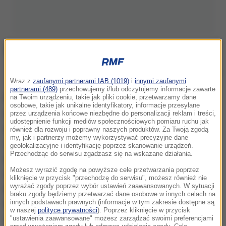
Prof. Andrzej Horban
Wraz z
zaufanymi partnerami IAB (1019)
i
innymi zaufanymi
partnerami (489)
przechowujemy i/lub odczytujemy informacje zawarte
Prof. Andrzej Horban pytany przez "Rzeczpospolitą",
na Twoim urządzeniu, takie jak pliki cookie, przetwarzamy dane
osobowe, takie jak unikalne identyfikatory, informacje przesyłane
czy już jesteśmy na granicy wydolności systemu,
przez urządzenia końcowe niezbędne do personalizacji reklam i treści,
udostępnienie funkcji mediów społecznościowych pomiaru ruchu jak
odpowiedział, że "nawet już ją przekroczyliśmy".
również dla rozwoju i poprawny naszych produktów. Za Twoją zgodą
my, jak i partnerzy możemy wykorzystywać precyzyjne dane
Stąd decyzja o budowie szpitali tymczasowych
-
geolokalizacyjne i identyfikację poprzez skanowanie urządzeń.
Przechodząc do serwisu zgadzasz się na wskazane działania.
dodał. Wyjaśnił, że możemy mówić o załamaniu
Możesz wyrazić zgodę na powyższe cele przetwarzania poprzez
systemu z punktu widzenia pandemii, wtedy, gdy nie
kliknięcie w przycisk "przechodzę do serwisu", możesz również nie
wyrażać zgody poprzez wybór ustawień zaawansowanych. W sytuacji
będzie stałego dostępu do tlenu, nie będzie łóżek,
braku zgody będziemy przetwarzać dane osobowe w innych celach na
innych podstawach prawnych (informacje w tym zakresie dostępne są
leków i personelu, który poprowadzi chorego w
w naszej
polityce prywatności
). Poprzez kliknięcie w przycisk
sposób fachowy.
"ustawienia zaawansowane" możesz zarządzać swoimi preferencjami