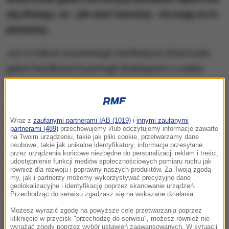
ulg dlatego, że - jak sami twierdzą - nie mają na to
pieniędzy.
Już w trakcie wiosennego zamknięcia właściciele
galerii handlowych pomogli działającym u siebie
handlowcom i była to bardzo kosztowna pomoc.
Szacujemy, że było w wysokości ok. 3 miliardów
Wraz z
zaufanymi partnerami IAB (1019)
i
innymi zaufanymi
złotych na pokrycie zarówno nieopłaconych
partnerami (489)
przechowujemy i/lub odczytujemy informacje zawarte
czynszów, jak i upustów dla najemców. Nie widzimy
na Twoim urządzeniu, takie jak pliki cookie, przetwarzamy dane
osobowe, takie jak unikalne identyfikatory, informacje przesyłane
tutaj możliwości, aby ponosić dalej koszty tego
przez urządzenia końcowe niezbędne do personalizacji reklam i treści,
udostępnienie funkcji mediów społecznościowych pomiaru ruchu jak
lockdownu
- mówi Radosław Knap, dyrektor
również dla rozwoju i poprawny naszych produktów. Za Twoją zgodą
my, jak i partnerzy możemy wykorzystywać precyzyjne dane
generalny Polskich Centrów Handlowych.
geolokalizacyjne i identyfikację poprzez skanowanie urządzeń.
Przechodząc do serwisu zgadzasz się na wskazane działania.
Dlatego PCH apeluje o szybkie zniesienie zakaz albo
Możesz wyrazić zgodę na powyższe cele przetwarzania poprzez
kliknięcie w przycisk "przechodzę do serwisu", możesz również nie
dopłaty do czynszów.
wyrażać zgody poprzez wybór ustawień zaawansowanych. W sytuacji