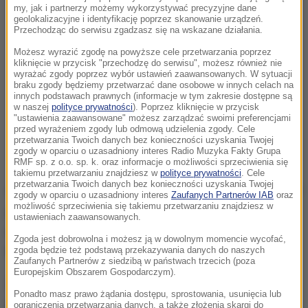
my, jak i partnerzy możemy wykorzystywać precyzyjne dane
geolokalizacyjne i identyfikację poprzez skanowanie urządzeń.
Przechodząc do serwisu zgadzasz się na wskazane działania.
Możesz wyrazić zgodę na powyższe cele przetwarzania poprzez
kliknięcie w przycisk "przechodzę do serwisu", możesz również nie
wyrażać zgody poprzez wybór ustawień zaawansowanych. W sytuacji
braku zgody będziemy przetwarzać dane osobowe w innych celach na
innych podstawach prawnych (informacje w tym zakresie dostępne są
w naszej
polityce prywatności
). Poprzez kliknięcie w przycisk
"ustawienia zaawansowane" możesz zarządzać swoimi preferencjami
przed wyrażeniem zgody lub odmową udzielenia zgody. Cele
przetwarzania Twoich danych bez konieczności uzyskania Twojej
zgody w oparciu o uzasadniony interes Radio Muzyka Fakty Grupa
RMF sp. z o.o. sp. k. oraz informacje o możliwości sprzeciwienia się
takiemu przetwarzaniu znajdziesz w
polityce prywatności
. Cele
przetwarzania Twoich danych bez konieczności uzyskania Twojej
Plantatorzy truskawek tunelowych dotrzymali słowa i
zgody w oparciu o uzasadniony interes
Zaufanych Partnerów IAB
oraz
możliwość sprzeciwienia się takiemu przetwarzaniu znajdziesz w
przywieźli do Bronisz pierwsze owoce
- stwierdził
ustawieniach zaawansowanych.
ekspert rynku Maciej Kmera.
Krajowe truskawki z
Zgoda jest dobrowolna i możesz ją w dowolnym momencie wycofać,
tuneli kosztują 30-35 zł/kg.
zgoda będzie też podstawą przekazywania danych do naszych
Zaufanych Partnerów z siedzibą w państwach trzecich (poza
Europejskim Obszarem Gospodarczym).
Z każdym dniem ilość dostępnych truskawek się
Ponadto masz prawo żądania dostępu, sprostowania, usunięcia lub
podwaja, jednak ceny wciąż pozostają wysokie.
ograniczenia przetwarzania danych, a także złożenia skargi do