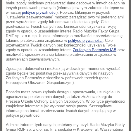
braku zgody będziemy przetwarzać dane osobowe w innych celach na
innych podstawach prawnych (informacje w tym zakresie dostępne są
w naszej
polityce prywatności
). Poprzez kliknięcie w przycisk
"ustawienia zaawansowane" możesz zarządzać swoimi preferencjami
przed wyrażeniem zgody lub odmową udzielenia zgody. Cele
przetwarzania Twoich danych bez konieczności uzyskania Twojej
zgody w oparciu o uzasadniony interes Radio Muzyka Fakty Grupa
RMF sp. z o.o. sp. k. oraz informacje o możliwości sprzeciwienia się
takiemu przetwarzaniu znajdziesz w
polityce prywatności
. Cele
przetwarzania Twoich danych bez konieczności uzyskania Twojej
zgody w oparciu o uzasadniony interes
Zaufanych Partnerów IAB
oraz
możliwość sprzeciwienia się takiemu przetwarzaniu znajdziesz w
ustawieniach zaawansowanych.
Zgoda jest dobrowolna i możesz ją w dowolnym momencie wycofać,
zgoda będzie też podstawą przekazywania danych do naszych
Zaufanych Partnerów z siedzibą w państwach trzecich (poza
Europejskim Obszarem Gospodarczym).
Ponadto masz prawo żądania dostępu, sprostowania, usunięcia lub
Mity pod lupą: skąd wzięły się
ograniczenia przetwarzania danych, a także złożenia skargi do
Prezesa Urzędu Ochrony Danych Osobowych. W polityce prywatności
najpopularniejsze zasady zdrowego
znajdziesz informacje jak wykonać swoje prawa. Szczegółowe
informacje na temat przetwarzania Twoich danych znajdują się w
stylu życia?
polityce prywatności.
Administratorem tych danych jesteśmy my, czyli Radio Muzyka Fakty
Każdy z nas choć raz słyszał, że powinien robić 10
Grupa RMF sp. z o.o. sp. k. z siedzibą w Krakowie, al. Waszyngtona