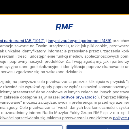
a, mamuty i świadomość
i partnerami IAB (1017)
i
innymi zaufanymi partnerami (489)
przechow
ormacje zawarte na Twoim urządzeniu, takie jak pliki cookie, przetwar
jak unikalne identyfikatory, informacje przesyłane przez urządzenia k
tematy, które od lat fascynują zarówno naukowców, jak 
i reklam i treści, udostępnienie funkcji mediów społecznościowych pom
woju i poprawny naszych produktów. Za Twoją zgodą my, jak i partner
ą się, jak wyglądały początki wszechświata oraz czy 
recyzyjne dane geolokalizacyjne i identyfikację poprzez skanowanie u
Polski. Nie zabraknie również wątków poświęconych najn
serwisu zgadzasz się na wskazane działania.
ym odpowiedzi na pytanie, gdzie w naszym mózgu znajduj
zgodę na powyższe cele przetwarzania poprzez kliknięcie w przycisk 
z również nie wyrażać zgody poprzez wybór ustawień zaawansowanych
dziemy przetwarzać dane osobowe w innych celach na innych podsta
ym zakresie dostępne są w naszej
polityce prywatności
). Poprzez kliknię
awansowane" możesz zarządzać swoimi preferencjami przed wyrażenie
 ewolucja człowieka - spotkania
ia zgody. Cele przetwarzania Twoich danych bez konieczności uzyska
 o uzasadniony interes Radio Muzyka Fakty Grupa RMF sp. z o.o. sp. k
i
żliwości sprzeciwienia się takiemu przetwarzaniu znajdziesz w
polityce
nia Twoich danych bez konieczności uzyskania Twojej zgody w oparci
ch Partnerów IAB
oraz możliwość sprzeciwienia się takiemu przetwarza