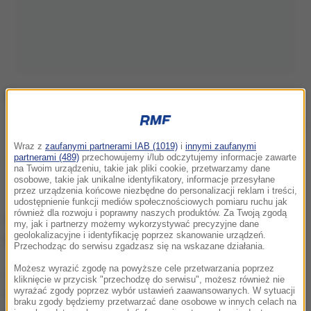
/
materiały prasowe
Wraz z
zaufanymi partnerami IAB (1019)
i
innymi zaufanymi
Najnowsze informacje z kraju i ze świata
partnerami (489)
przechowujemy i/lub odczytujemy informacje zawarte
na Twoim urządzeniu, takie jak pliki cookie, przetwarzamy dane
znajdziesz na
RMF24.pl
.
osobowe, takie jak unikalne identyfikatory, informacje przesyłane
przez urządzenia końcowe niezbędne do personalizacji reklam i treści,
udostępnienie funkcji mediów społecznościowych pomiaru ruchu jak
również dla rozwoju i poprawny naszych produktów. Za Twoją zgodą
Adam Budak przestał pełnić funkcję dyrektora
my, jak i partnerzy możemy wykorzystywać precyzyjne dane
geolokalizacyjne i identyfikację poprzez skanowanie urządzeń.
MOCAK z dniem 11 maja 2026 roku.
Przechodząc do serwisu zgadzasz się na wskazane działania.
Możesz wyrazić zgodę na powyższe cele przetwarzania poprzez
Jak podano w oficjalnym komunikacie, podstawą
kliknięcie w przycisk "przechodzę do serwisu", możesz również nie
odwołania są "
ustalenia dotyczące niewłaściwego
wyrażać zgody poprzez wybór ustawień zaawansowanych. W sytuacji
braku zgody będziemy przetwarzać dane osobowe w innych celach na