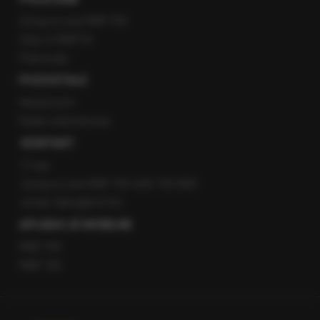
Gorąca Linia RMF FM
Staż w RMF24
Patronaty
POZOSTAŁE
Newsroom
Radio internetowe
KONTAKT
O nas
Gorąca Linia RMF FM: 600 700 800
email: fakty@rmf.fm
APLIKACJE MOBILNE
RMF FM
RMF ON