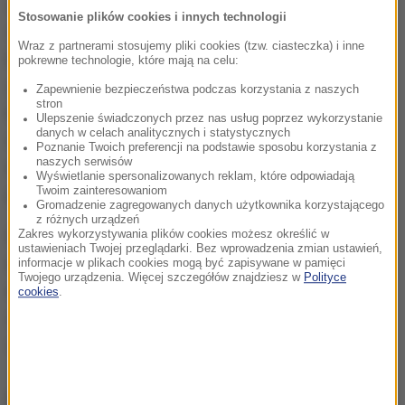
stabilnego funkcjonowania instytucji, wzmocnienie
Stosowanie plików cookies i innych technologii
standardów organizacyjnych oraz stworzenie
Wraz z partnerami stosujemy pliki cookies (tzw. ciasteczka) i inne
bezpiecznych i właściwych warunków pracy, co nie
pokrewne technologie, które mają na celu:
stoi w sprzeczności z docenieniem merytorycznych
Zapewnienie bezpieczeństwa podczas korzystania z naszych
stron
kompetencji, dorobku kuratorskiego oraz wkładu
Ulepszenie świadczonych przez nas usług poprzez wykorzystanie
danych w celach analitycznych i statystycznych
Adama Budaka w rozwój programu i
Poznanie Twoich preferencji na podstawie sposobu korzystania z
naszych serwisów
międzynarodowej rozpoznawalności MOCAK-u" -
Wyświetlanie spersonalizowanych reklam, które odpowiadają
Twoim zainteresowaniom
podkreślił magistrat w uzasadnieniu decyzji.
Gromadzenie zagregowanych danych użytkownika korzystającego
z różnych urządzeń
Do czasu wyłonienia nowego dyrektora
obowiązki
Zakres wykorzystywania plików cookies możesz określić w
ustawieniach Twojej przeglądarki. Bez wprowadzenia zmian ustawień,
szefa MOCAK przejmie Grzegorz Kuźma,
informacje w plikach cookies mogą być zapisywane w pamięci
Twojego urządzenia. Więcej szczegółów znajdziesz w
Polityce
dotychczasowy zastępca Adama Budaka
. Ma to
cookies
.
zapewnić ciągłość funkcjonowania placówki i
stabilność w zarządzaniu zespołem.
Rozwiązanie stosunku pracy z Adamem Budakiem