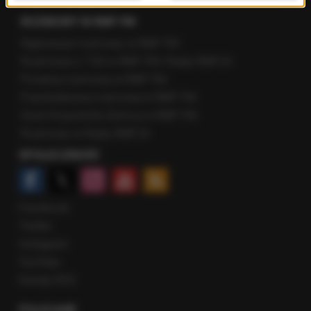
Fakty z Zakopanego
ROZMOWY W RMF FM
Najnowsze rozmowy w RMF FM
Rozmowa o 7:00 w RMF FM i Radiu RMF24
Poranna rozmowa w RMF FM
Popołudniowa rozmowa w RMF FM
Gość Krzysztofa Ziemca w RMF FM
Rozmowy w Radiu RMF24
SPOŁECZNOŚĆ
Facebook
Twitter
Instagram
YouTube
Kanały RSS
POLECANE