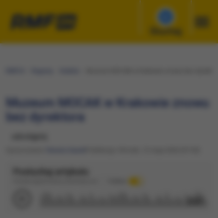
Słuchaj
RMF24
Regiony
Kraków
Muzeum MOCAK w Krakowie znowu bez dyrektor
Muzeum MOCAK w Krakowie znowu
bez dyrektora
udostępnij
Opracowanie:
Renata Gaweł
Publikacja: Wtorek, 12 maja 2026 (07:30)
Posłuchaj artykułu
Dźwięk wygenerowany automatycznie
Podkład
2:07