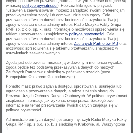
sposobu realizacji obowiązków związanych z
innych podstawach prawnych (informacje w tym zakresie dostępne są
w naszej
polityce prywatności
). Poprzez kliknięcie w przycisk
organizacją pracy i zarządzaniem zespołem"
.
"ustawienia zaawansowane" możesz zarządzać swoimi preferencjami
przed wyrażeniem zgody lub odmową udzielenia zgody. Cele
przetwarzania Twoich danych bez konieczności uzyskania Twojej
zgody w oparciu o uzasadniony interes Radio Muzyka Fakty Grupa
Dalsza część artykułu pod materiałem video:
RMF sp. z o.o. sp. k. oraz informacje o możliwości sprzeciwienia się
takiemu przetwarzaniu znajdziesz w
polityce prywatności
. Cele
przetwarzania Twoich danych bez konieczności uzyskania Twojej
zgody w oparciu o uzasadniony interes
Zaufanych Partnerów IAB
oraz
możliwość sprzeciwienia się takiemu przetwarzaniu znajdziesz w
ustawieniach zaawansowanych.
Zgoda jest dobrowolna i możesz ją w dowolnym momencie wycofać,
zgoda będzie też podstawą przekazywania danych do naszych
Zaufanych Partnerów z siedzibą w państwach trzecich (poza
Europejskim Obszarem Gospodarczym).
Ponadto masz prawo żądania dostępu, sprostowania, usunięcia lub
ograniczenia przetwarzania danych, a także złożenia skargi do
Prezesa Urzędu Ochrony Danych Osobowych. W polityce prywatności
znajdziesz informacje jak wykonać swoje prawa. Szczegółowe
informacje na temat przetwarzania Twoich danych znajdują się w
polityce prywatności.
Administratorem tych danych jesteśmy my, czyli Radio Muzyka Fakty
Grupa RMF sp. z o.o. sp. k. z siedzibą w Krakowie, al. Waszyngtona
"Podjęte działania mają na celu zapewnienie
1.