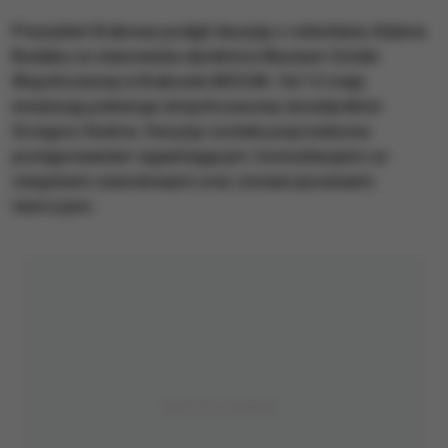
Prezydent Krakowa podjął decyzję o odwołaniu Adama
Budaka ze stanowiska dyrektora Muzeum Sztuki
Współczesnej w Krakowie MOCAK. Od 12 maja
instytucją pokieruje dotychczasowy wicedyrektor
Grzegorz Kuźma. Decyzja została poprzedzona
postępowaniem wyjaśniającym i konsultacjami ze
związkami zawodowymi oraz stowarzyszeniami
twórczymi.