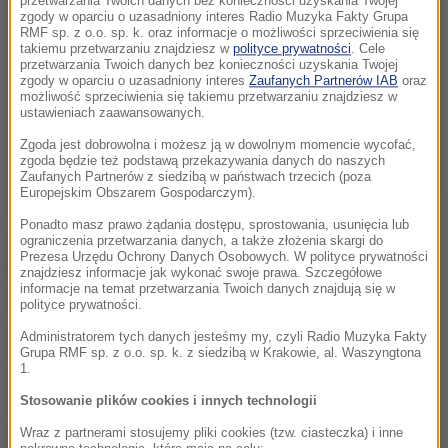
przetwarzania Twoich danych bez konieczności uzyskania Twojej
zgody w oparciu o uzasadniony interes Radio Muzyka Fakty Grupa
RMF sp. z o.o. sp. k. oraz informacje o możliwości sprzeciwienia się
takiemu przetwarzaniu znajdziesz w
polityce prywatności
. Cele
przetwarzania Twoich danych bez konieczności uzyskania Twojej
zgody w oparciu o uzasadniony interes
Zaufanych Partnerów IAB
oraz
możliwość sprzeciwienia się takiemu przetwarzaniu znajdziesz w
ustawieniach zaawansowanych.
Zgoda jest dobrowolna i możesz ją w dowolnym momencie wycofać,
zgoda będzie też podstawą przekazywania danych do naszych
Zaufanych Partnerów z siedzibą w państwach trzecich (poza
Europejskim Obszarem Gospodarczym).
"
Dwie tury rozmów zaplanowane na ten miesiąc
Ponadto masz prawo żądania dostępu, sprostowania, usunięcia lub
zostały odwołane przez stronę chińską z
ograniczenia przetwarzania danych, a także złożenia skargi do
Prezesa Urzędu Ochrony Danych Osobowych. W polityce prywatności
niewielkim wyprzedzeniem
" – poinformowała "FT"
znajdziesz informacje jak wykonać swoje prawa. Szczegółowe
informacje na temat przetwarzania Twoich danych znajdują się w
osoba zaznajomiona ze sprawą.
polityce prywatności.
Administratorem tych danych jesteśmy my, czyli Radio Muzyka Fakty
Rozmowy miały obejmować dyskusję na szczeblu
Grupa RMF sp. z o.o. sp. k. z siedzibą w Krakowie, al. Waszyngtona
1.
ministerialnym dotyczącą kwestii cyfrowych oraz
Stosowanie plików cookies i innych technologii
drugie, osobne spotkanie z udziałem Olofa Skooga,
zastępcy sekretarza generalnego unijnej służby
Wraz z partnerami stosujemy pliki cookies (tzw. ciasteczka) i inne