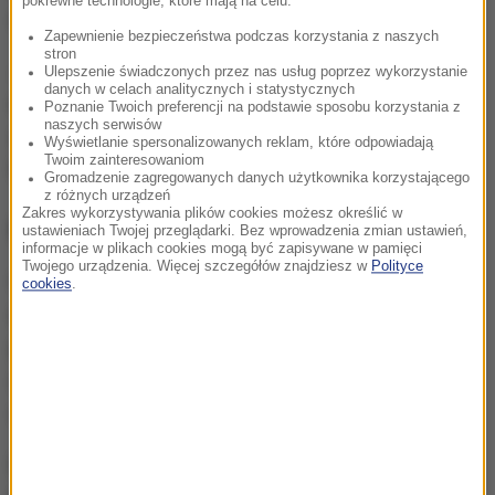
pokrewne technologie, które mają na celu:
dyplomatycznej.
Zapewnienie bezpieczeństwa podczas korzystania z naszych
stron
Jak ocenia "FT",
Pekin próbuje w ten sposób wysłać
Ulepszenie świadczonych przez nas usług poprzez wykorzystanie
danych w celach analitycznych i statystycznych
ostrzeżenie przywódcom państw UE
przed
Poznanie Twoich preferencji na podstawie sposobu korzystania z
naszych serwisów
zaplanowanym na przyszły tydzień posiedzeniem
Wyświetlanie spersonalizowanych reklam, które odpowiadają
Twoim zainteresowaniom
Rady Europejskiej w Brukseli.
Gromadzenie zagregowanych danych użytkownika korzystającego
z różnych urządzeń
Zakres wykorzystywania plików cookies możesz określić w
Czym "nagrabiła" sobie UE?
ustawieniach Twojej przeglądarki. Bez wprowadzenia zmian ustawień,
informacje w plikach cookies mogą być zapisywane w pamięci
Twojego urządzenia. Więcej szczegółów znajdziesz w
Polityce
Choć unijni liderzy mają tam rozmawiać o
cookies
.
zaostrzeniu polityki wobec Chin
, w oficjalnym
programie spotkania ujęto to dyplomatycznie jako
dyskusję o "konkurencyjności i globalnych
wyzwaniach gospodarczych".
Dodatkowo
w UE rozważana jest nowelizacja