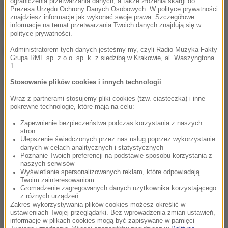
ograniczenia przetwarzania danych, a także złożenia skargi do
obniżkę tego podatku na paliwa. Bez
Prezesa Urzędu Ochrony Danych Osobowych. W polityce prywatności
znajdziesz informacje jak wykonać swoje prawa. Szczegółowe
poprawek przyjęto również ustawę
informacje na temat przetwarzania Twoich danych znajdują się w
wprowadzającą
urzędowe ceny maksymalne na
polityce prywatności.
benzynę i olej napędowy.
Administratorem tych danych jesteśmy my, czyli Radio Muzyka Fakty
Grupa RMF sp. z o.o. sp. k. z siedzibą w Krakowie, al. Waszyngtona
1.
Dalsza część artykułu pod materiałem video:
Stosowanie plików cookies i innych technologii
Wraz z partnerami stosujemy pliki cookies (tzw. ciasteczka) i inne
pokrewne technologie, które mają na celu:
Zapewnienie bezpieczeństwa podczas korzystania z naszych
stron
Ulepszenie świadczonych przez nas usług poprzez wykorzystanie
danych w celach analitycznych i statystycznych
Poznanie Twoich preferencji na podstawie sposobu korzystania z
naszych serwisów
Wyświetlanie spersonalizowanych reklam, które odpowiadają
Twoim zainteresowaniom
Gromadzenie zagregowanych danych użytkownika korzystającego
z różnych urządzeń
Zakres wykorzystywania plików cookies możesz określić w
ustawieniach Twojej przeglądarki. Bez wprowadzenia zmian ustawień,
informacje w plikach cookies mogą być zapisywane w pamięci