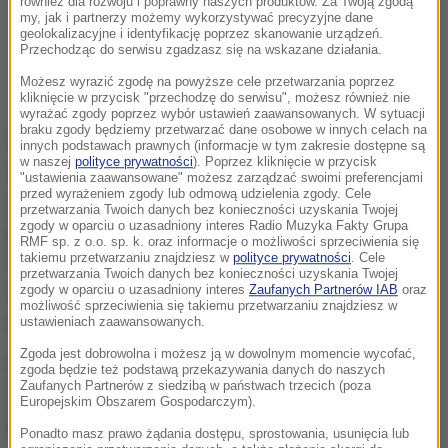
również dla rozwoju i poprawny naszych produktów. Za Twoją zgodą
obejmować także inwazję lądową.
my, jak i partnerzy możemy wykorzystywać precyzyjne dane
geolokalizacyjne i identyfikację poprzez skanowanie urządzeń.
Przechodząc do serwisu zgadzasz się na wskazane działania.
Po więcej aktualnych informacji zapraszamy
do
RMF24.pl
Możesz wyrazić zgodę na powyższe cele przetwarzania poprzez
kliknięcie w przycisk "przechodzę do serwisu", możesz również nie
wyrażać zgody poprzez wybór ustawień zaawansowanych. W sytuacji
braku zgody będziemy przetwarzać dane osobowe w innych celach na
Mam powód sądzić, także w związku z informacjami
innych podstawach prawnych (informacje w tym zakresie dostępne są
w naszej
polityce prywatności
). Poprzez kliknięcie w przycisk
od sojuszników, że trudno spodziewać się stabilizacji
"ustawienia zaawansowane" możesz zarządzać swoimi preferencjami
przed wyrażeniem zgody lub odmową udzielenia zgody. Cele
w ciągu najbliższych dni na Bliskim Wschodzie -
przetwarzania Twoich danych bez konieczności uzyskania Twojej
zgody w oparciu o uzasadniony interes Radio Muzyka Fakty Grupa
przekazał Tusk.
Wręcz przeciwnie.
Najbliższe dni
RMF sp. z o.o. sp. k. oraz informacje o możliwości sprzeciwienia się
mogą doprowadzić do eskalacji.
Nie możemy więc
takiemu przetwarzaniu znajdziesz w
polityce prywatności
. Cele
przetwarzania Twoich danych bez konieczności uzyskania Twojej
spodziewać się poprawy sytuacji na rynku paliw -
zgody w oparciu o uzasadniony interes
Zaufanych Partnerów IAB
oraz
możliwość sprzeciwienia się takiemu przetwarzaniu znajdziesz w
dodał szef rządu w rozmowie z dziennikarzami.
ustawieniach zaawansowanych.
Zgoda jest dobrowolna i możesz ją w dowolnym momencie wycofać,
Dziś Sejm z poprawkami przyjął pakiet ustaw o
zgoda będzie też podstawą przekazywania danych do naszych
Zaufanych Partnerów z siedzibą w państwach trzecich (poza
obniżce cen paliw.
Senat przyjął bez poprawek
Europejskim Obszarem Gospodarczym).
nowelizację ustawy o akcyzie
, która umożliwia
Ponadto masz prawo żądania dostępu, sprostowania, usunięcia lub