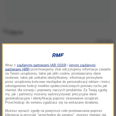
/
East News
Po więcej aktualnych informacji zapraszamy
do
RMF24.pl
Wraz z
zaufanymi partnerami IAB (1019)
i
innymi zaufanymi
partnerami (489)
przechowujemy i/lub odczytujemy informacje zawarte
na Twoim urządzeniu, takie jak pliki cookie, przetwarzamy dane
Jak przekazały NABU i SAP,
Andrij Jermak
został
osobowe, takie jak unikalne identyfikatory, informacje przesyłane
przez urządzenia końcowe niezbędne do personalizacji reklam i treści,
objęty śledztwem w związku z udziałem w
udostępnienie funkcji mediów społecznościowych pomiaru ruchu jak
również dla rozwoju i poprawny naszych produktów. Za Twoją zgodą
zorganizowanej grupie przestępczej, która miała
my, jak i partnerzy możemy wykorzystywać precyzyjne dane
geolokalizacyjne i identyfikację poprzez skanowanie urządzeń.
zajmować się praniem pieniędzy pochodzących z
Przechodząc do serwisu zgadzasz się na wskazane działania.
nielegalnych źródeł.
Możesz wyrazić zgodę na powyższe cele przetwarzania poprzez
kliknięcie w przycisk "przechodzę do serwisu", możesz również nie