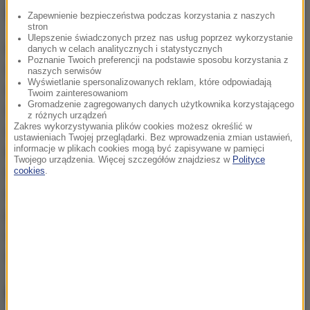
Wysokie wymagania KE
Zapewnienie bezpieczeństwa podczas korzystania z naszych
stron
Ulepszenie świadczonych przez nas usług poprzez wykorzystanie
Komisja Europejska wylicza te darmowe przydziały
danych w celach analitycznych i statystycznych
Poznanie Twoich preferencji na podstawie sposobu korzystania z
na podstawie wyników 10 proc. najbardziej
naszych serwisów
Wyświetlanie spersonalizowanych reklam, które odpowiadają
nowoczesnych i najmniej emisyjnych zakładów w
Twoim zainteresowaniom
Gromadzenie zagregowanych danych użytkownika korzystającego
UE. Takie podejście od początku budziło sprzeciw
z różnych urządzeń
Zakres wykorzystywania plików cookies możesz określić w
części państw i przedsiębiorstw, które ostrzegały, że
ustawieniach Twojej przeglądarki. Bez wprowadzenia zmian ustawień,
informacje w plikach cookies mogą być zapisywane w pamięci
wymagania są zbyt restrykcyjne
. Od nowych
Twojego urządzenia. Więcej szczegółów znajdziesz w
Polityce
wskaźników zależy, ile darmowych uprawnień do
cookies
.
emisji CO₂ otrzymają energochłonne gałęzie
przemysłu. Im bardziej restrykcyjne zasady, tym
większą część pozwoleń firmy będą musiały dokupić
na rynku.
Przewidywane zmiany