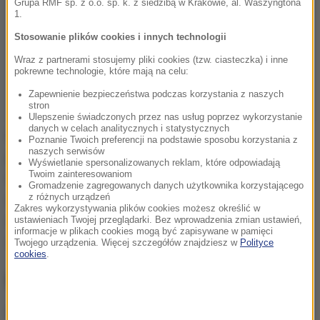
Grupa RMF sp. z o.o. sp. k. z siedzibą w Krakowie, al. Waszyngtona
1.
Stosowanie plików cookies i innych technologii
Wraz z partnerami stosujemy pliki cookies (tzw. ciasteczka) i inne
pokrewne technologie, które mają na celu:
Zapewnienie bezpieczeństwa podczas korzystania z naszych
stron
Ulepszenie świadczonych przez nas usług poprzez wykorzystanie
danych w celach analitycznych i statystycznych
Szanujemy zasadę domniemania niewinności,
Poznanie Twoich preferencji na podstawie sposobu korzystania z
naszych serwisów
jednak osoby sprawujące funkcje publiczne muszą
Wyświetlanie spersonalizowanych reklam, które odpowiadają
Twoim zainteresowaniom
liczyć się również z oceną polityczną. Naszym
Gromadzenie zagregowanych danych użytkownika korzystającego
obowiązkiem jest reagować w sytuacjach, które
z różnych urządzeń
Zakres wykorzystywania plików cookies możesz określić w
mogą budzić pytania o standardy funkcjonowania
ustawieniach Twojej przeglądarki. Bez wprowadzenia zmian ustawień,
informacje w plikach cookies mogą być zapisywane w pamięci
organizacj
i - podkreślił Saługa.
Twojego urządzenia. Więcej szczegółów znajdziesz w
Polityce
cookies
.
Polityczne roszady po odwołaniu
W miejsce Wojciecha Króla
nowym