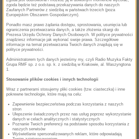
zadłużają, przekazują bezwarunkową i bezzwrotną
zgoda będzie też podstawą przekazywania danych do naszych
pomoc, a na siebie biorą ciężar spłaty kredytu -
mówił
Zaufanych Partnerów z siedzibą w państwach trzecich (poza
Europejskim Obszarem Gospodarczym).
Bosak.
Ponadto masz prawo żądania dostępu, sprostowania, usunięcia lub
ograniczenia przetwarzania danych, a także złożenia skargi do
Nie udalo sie zaladowac embedu. Zobacz wpis na X
Prezesa Urzędu Ochrony Danych Osobowych. W polityce prywatności
znajdziesz informacje jak wykonać swoje prawa. Szczegółowe
informacje na temat przetwarzania Twoich danych znajdują się w
polityce prywatności.
Administratorem tych danych jesteśmy my, czyli Radio Muzyka Fakty
Grupa RMF sp. z o.o. sp. k. z siedzibą w Krakowie, al. Waszyngtona
1.
Stosowanie plików cookies i innych technologii
Wraz z partnerami stosujemy pliki cookies (tzw. ciasteczka) i inne
pokrewne technologie, które mają na celu:
Zapewnienie bezpieczeństwa podczas korzystania z naszych
stron
Ulepszenie świadczonych przez nas usług poprzez wykorzystanie
danych w celach analitycznych i statystycznych
Poznanie Twoich preferencji na podstawie sposobu korzystania z
naszych serwisów
Wyświetlanie spersonalizowanych reklam, które odpowiadają
Twoim zainteresowaniom