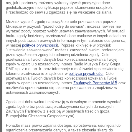
my, jak i partnerzy możemy wykorzystywać precyzyjne dane
geolokalizacyjne i identyfikację poprzez skanowanie urządzeń.
45. w światowym rankingu Linette od początku roku
Przechodząc do serwisu zgadzasz się na wskazane działania.
prezentuje się bardzo dobrze. Najpierw była bardzo
Możesz wyrazić zgodę na powyższe cele przetwarzania poprzez
kliknięcie w przycisk "przechodzę do serwisu", możesz również nie
pewnym punktem polskiej reprezentacji, która w
wyrażać zgody poprzez wybór ustawień zaawansowanych. W sytuacji
United Cup dotarła do półfinału.
braku zgody będziemy przetwarzać dane osobowe w innych celach na
innych podstawach prawnych (informacje w tym zakresie dostępne są
w naszej
polityce prywatności
). Poprzez kliknięcie w przycisk
"ustawienia zaawansowane" możesz zarządzać swoimi preferencjami
Dalsza część artykułu pod materiałem video:
przed wyrażeniem zgody lub odmową udzielenia zgody. Cele
przetwarzania Twoich danych bez konieczności uzyskania Twojej
zgody w oparciu o uzasadniony interes Radio Muzyka Fakty Grupa
RMF sp. z o.o. sp. k. oraz informacje o możliwości sprzeciwienia się
takiemu przetwarzaniu znajdziesz w
polityce prywatności
. Cele
przetwarzania Twoich danych bez konieczności uzyskania Twojej
zgody w oparciu o uzasadniony interes
Zaufanych Partnerów IAB
oraz
możliwość sprzeciwienia się takiemu przetwarzaniu znajdziesz w
ustawieniach zaawansowanych.
Zgoda jest dobrowolna i możesz ją w dowolnym momencie wycofać,
zgoda będzie też podstawą przekazywania danych do naszych
Zaufanych Partnerów z siedzibą w państwach trzecich (poza
Europejskim Obszarem Gospodarczym).
Ponadto masz prawo żądania dostępu, sprostowania, usunięcia lub
ograniczenia przetwarzania danych, a także złożenia skargi do